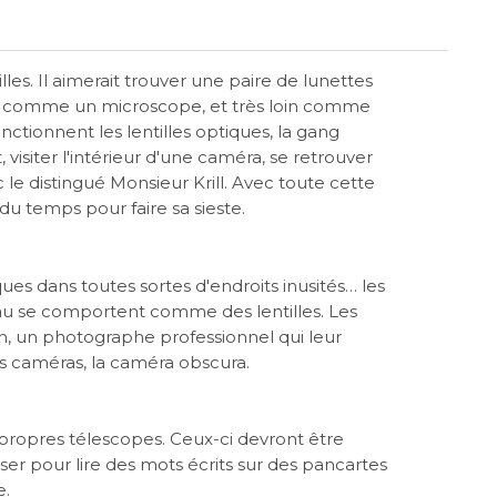
lles. Il aimerait trouver une paire de lunettes
près, comme un microscope, et très loin comme
ionnent les lentilles optiques, la gang
isiter l'intérieur d'une caméra, se retrouver
 le distingué Monsieur Krill. Avec toute cette
 du temps pour faire sa sieste.
ques dans toutes sortes d'endroits inusités… les
au se comportent comme des lentilles. Les
n, un photographe professionnel qui leur
 caméras, la caméra obscura.
 propres télescopes. Ceux-ci devront être
iser pour lire des mots écrits sur des pancartes
e.