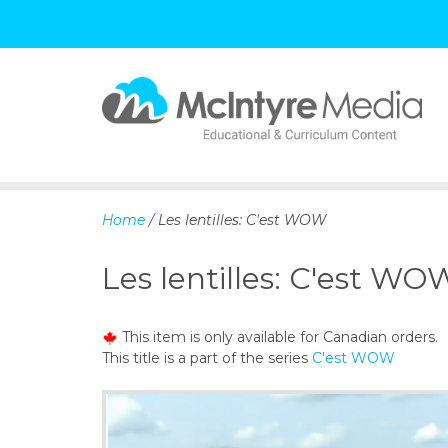
S
k
i
p
Home
/ Les lentilles: C'est WOW
t
o
Les lentilles: C'est WO
c
o
n
This item is only available for Canadian orders.
t
This title is a part of the series
C'est WOW
e
n
t