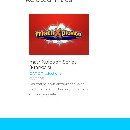
mathXplosion Series
(Français)
GAPC Productions
GAPF05
Les maths nous entourent ! Joins-
toi à Éric, le «mathémagicien» alors
qu’il nous révèle...