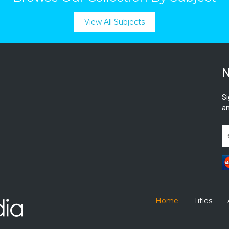
View All Subjects
N
Si
an
Home
Titles