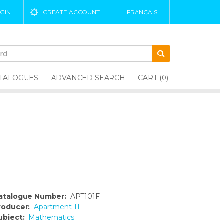
GIN
CREATE ACCOUNT
FRANÇAIS
TALOGUES
ADVANCED SEARCH
CART (0)
atalogue Number:
APT101F
roducer:
Apartment 11
ubject:
Mathematics