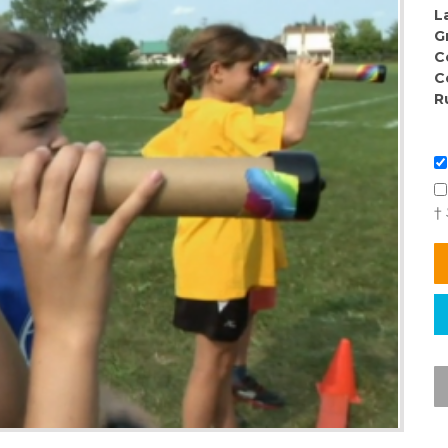
L
G
C
C
R
†