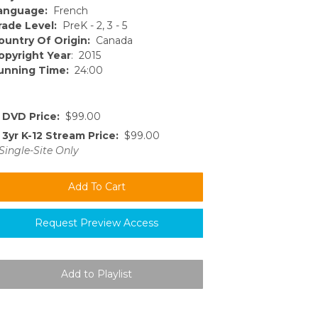
anguage:
French
rade Level:
PreK - 2, 3 - 5
ountry Of Origin:
Canada
opyright Year
: 2015
unning Time:
24:00
DVD Price:
$99.00
3yr K-12 Stream Price:
$99.00
Single-Site Only
Request Preview Access