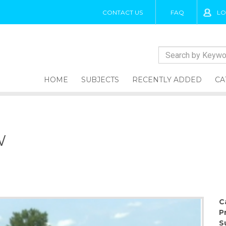
CONTACT US
FAQ
LO
HOME
SUBJECTS
RECENTLY ADDED
CA
W
C
P
S