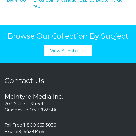
BAMF06
Enos Collins: Canada 1812: Le Baptême du
feu
Browse Our Collection By Subject
View All Subjects
Contact Us
McIntyre Media Inc.
203-75 First Street
Orangeville ON L9W 5B6
Toll Free 1-800-565-3036
Fax (519) 942-8489