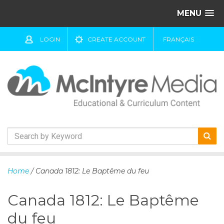
MENU
LOGIN
CREATE ACCOUNT
FRANÇAIS
S
k
Home
/ Canada 1812: Le Baptême du feu
i
p
Canada 1812: Le Baptême
t
o
du feu
c