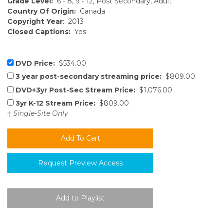
Grade Level:
6 - 8, 9 - 12, Post Secondary, Adult
Country Of Origin:
Canada
Copyright Year
: 2013
Closed Captions:
Yes
DVD Price:
$534.00
3 year post-secondary streaming price:
$809.00
DVD+3yr Post-Sec Stream Price:
$1,076.00
3yr K-12 Stream Price:
$809.00
†
Single-Site Only
Request Preview Access