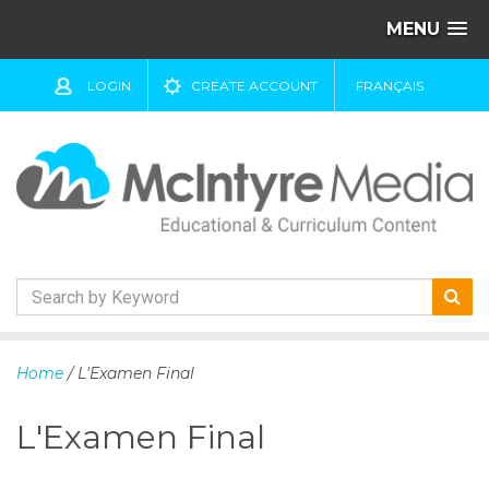
MENU
LOGIN
CREATE ACCOUNT
FRANÇAIS
S
k
Home
/ L'Examen Final
i
p
L'Examen Final
t
o
c