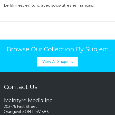
Le film est en turc, avec sous-titres en français.
Browse Our Collection By Subject
View All Subjects
Contact Us
McIntyre Media Inc.
203-75 First Street
Orangeville ON L9W 5B6