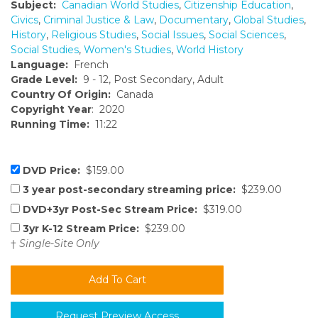
Subject:
Canadian World Studies
,
Citizenship Education
,
Civics
,
Criminal Justice & Law
,
Documentary
,
Global Studies
,
History
,
Religious Studies
,
Social Issues
,
Social Sciences
,
Social Studies
,
Women's Studies
,
World History
Language:
French
Grade Level:
9 - 12, Post Secondary, Adult
Country Of Origin:
Canada
Copyright Year
: 2020
Running Time:
11:22
DVD Price:
$159.00
3 year post-secondary streaming price:
$239.00
DVD+3yr Post-Sec Stream Price:
$319.00
3yr K-12 Stream Price:
$239.00
†
Single-Site Only
Request Preview Access