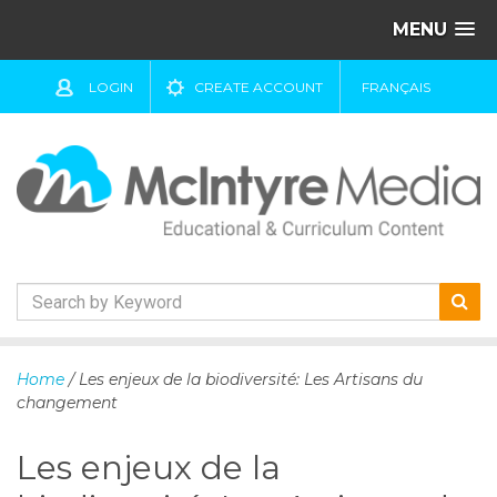
MENU
LOGIN
CREATE ACCOUNT
FRANÇAIS
S
k
Home
/ Les enjeux de la biodiversité: Les Artisans du
i
changement
p
t
Les enjeux de la
o
c