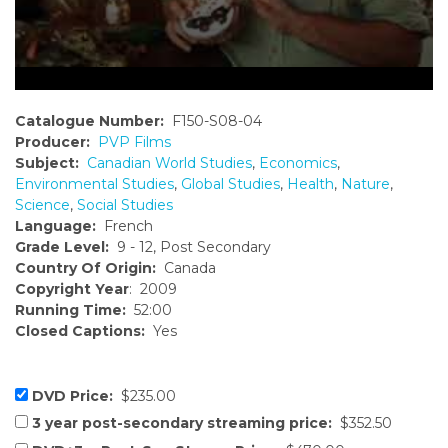
Catalogue Number:
F150-S08-04
Producer:
PVP Films
Subject:
Canadian World Studies
,
Economics
,
Environmental Studies
,
Global Studies
,
Health
,
Nature
,
Science
,
Social Studies
Language:
French
Grade Level:
9 - 12, Post Secondary
Country Of Origin:
Canada
Copyright Year
: 2009
Running Time:
52:00
Closed Captions:
Yes
DVD Price:
$235.00
3 year post-secondary streaming price:
$352.50