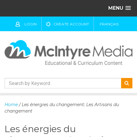
MENU
LOGIN
CREATE ACCOUNT
FRANÇAIS
S
k
Home
/ Les énergies du changement: Les Artisans du
i
changement
p
t
Les énergies du
o
c