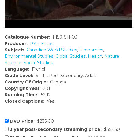
Catalogue Number:
F150-S11-03
Producer:
PVP Films
Subject:
Canadian World Studies
,
Economics
,
Environmental Studies
,
Global Studies
,
Health
,
Nature
,
Science
,
Social Studies
Language:
French
Grade Level:
9 - 12, Post Secondary, Adult
Country Of Origin:
Canada
Copyright Year
: 2011
Running Time:
52:12
Closed Captions:
Yes
DVD Price:
$235.00
3 year post-secondary streaming price:
$352.50