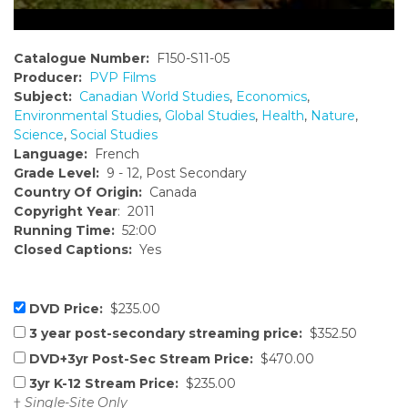
Catalogue Number:
F150-S11-05
Producer:
PVP Films
Subject:
Canadian World Studies
,
Economics
,
Environmental Studies
,
Global Studies
,
Health
,
Nature
,
Science
,
Social Studies
Language:
French
Grade Level:
9 - 12, Post Secondary
Country Of Origin:
Canada
Copyright Year
: 2011
Running Time:
52:00
Closed Captions:
Yes
DVD Price:
$235.00
3 year post-secondary streaming price:
$352.50
DVD+3yr Post-Sec Stream Price:
$470.00
3yr K-12 Stream Price:
$235.00
†
Single-Site Only