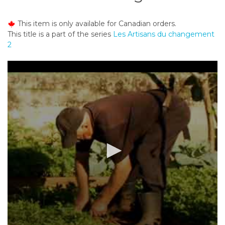
o
n
This item is only available for Canadian orders.
t
This title is a part of the series
Les Artisans du changement
e
2
n
t