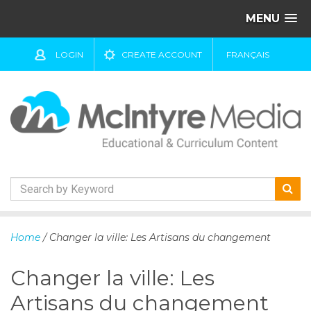
MENU
LOGIN
CREATE ACCOUNT
FRANÇAIS
S
k
Home
/ Changer la ville: Les Artisans du changement
i
p
Changer la ville: Les
t
o
Artisans du changement
c