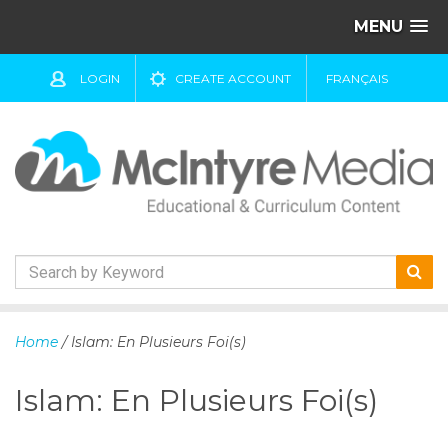
MENU
LOGIN
CREATE ACCOUNT
FRANÇAIS
S
k
Home
/ Islam: En Plusieurs Foi(s)
i
p
Islam: En Plusieurs Foi(s)
t
o
c