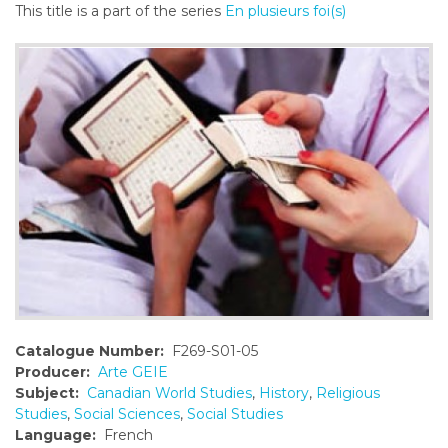
This title is a part of the series
En plusieurs foi(s)
o
n
t
e
n
t
Catalogue Number:
F269-S01-05
Producer:
Arte GEIE
Subject:
Canadian World Studies
,
History
,
Religious
Studies
,
Social Sciences
,
Social Studies
Language:
French