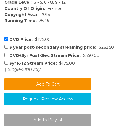
Grade Level:
3 - 5, 6 - 8, 9 - 12
Country Of Origin:
France
Copyright Year
: 2016
Running Time:
26:45
DVD Price:
$175.00
3 year post-secondary streaming price:
$262.50
DVD+3yr Post-Sec Stream Price:
$350.00
3yr K-12 Stream Price:
$175.00
†
Single-Site Only
Request Preview Access