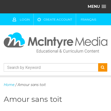
MENU
LOGIN
CREATE ACCOUNT
FRANÇAIS
S
k
Home
/ Amour sans toit
i
p
Amour sans toit
t
o
c