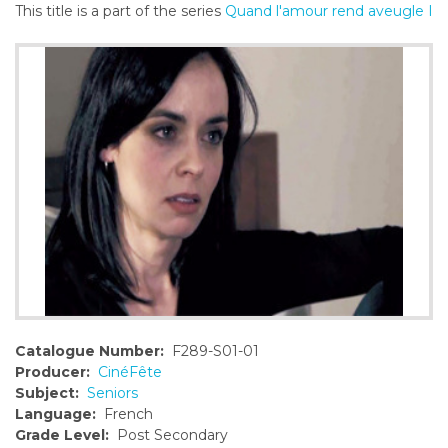
This title is a part of the series
Quand l'amour rend aveugle I
o
n
t
e
n
t
Catalogue Number:
F289-S01-01
Producer:
CinéFête
Subject:
Seniors
Language:
French
Grade Level:
Post Secondary