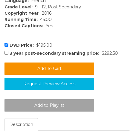
Language:
French
Grade Level:
9 - 12, Post Secondary
Copyright Year
: 2016
Running Time:
45:00
Closed Captions:
Yes
DVD Price:
$195.00
3 year post-secondary streaming price:
$292.50
Request Preview Access
Description