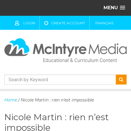
MENU
LOGIN
CREATE ACCOUNT
FRANÇAIS
S
k
Home
/ Nicole Martin : rien n’est impossible
i
p
Nicole Martin : rien n’est
t
o
impossible
c