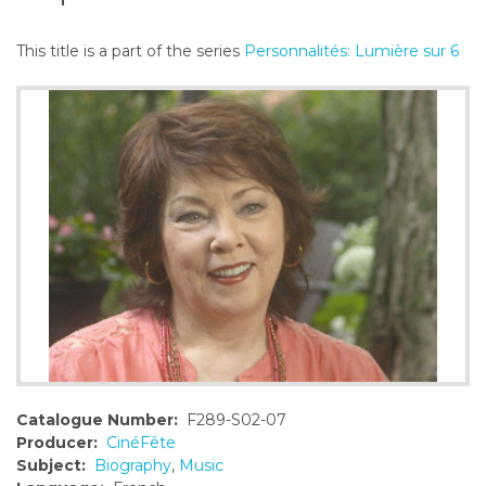
o
n
This title is a part of the series
Personnalités: Lumière sur 6
t
e
n
t
Catalogue Number:
F289-S02-07
Producer:
CinéFête
Subject:
Biography
,
Music