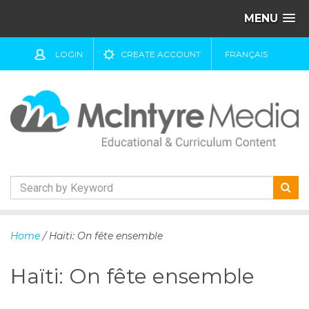
MENU
LOGIN
CREATE ACCOUNT
FRANÇAIS
S
k
Home
/ Haïti: On fête ensemble
i
p
Haïti: On fête ensemble
t
o
c