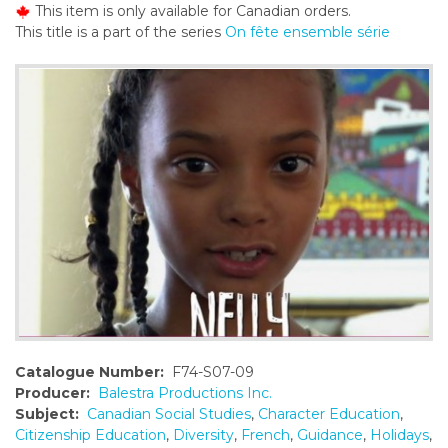
This item is only available for Canadian orders.
o
This title is a part of the series
On fête ensemble série
n
t
e
n
t
Catalogue Number:
F74-S07-09
Producer:
Balestra Productions Inc.
Subject:
Canadian Social Studies
,
Character Education
,
Citizenship Education
,
Diversity
,
French
,
Guidance
,
Holidays
,