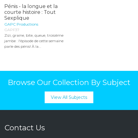
Pénis - la longue et la
courte histoire : Tout
Sexplique
GAPC Productions
GAPF37
Zizi, graine, bite, queue, troisième
jambe : l'épisode de cette semaine
parle des pénis! À la...
Browse Our Collection By Subject
View All Subjects
Contact Us