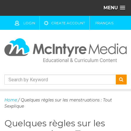
MENU
LOGIN
CREATE ACCOUNT
FRANÇAIS
S
k
Home
/ Quelques règles sur les menstruations : Tout
i
Sexplique
p
t
Quelques règles sur les
o
c