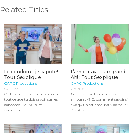
Related Titles
Le condom - je capote! :
L’amour avec un grand
Tout Sexplique
Ah! : Tout Sexplique
GAPC Productions
GAPC Productions
GAPF33
GAPF34
Cette semaine sur Tout sexplique!,
Comment sait-on qu'on est
tout ce que tu dois savoir sur les
amoureux? Et comment savoir si
condoms. Pourquoi et
quelqu'un est amoureux de nous?
comment...
Dre Alix...