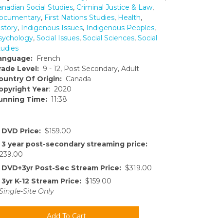
anadian Social Studies
,
Criminal Justice & Law
,
ocumentary
,
First Nations Studies
,
Health
,
istory
,
Indigenous Issues
,
Indigenous Peoples
,
sychology
,
Social Issues
,
Social Sciences
,
Social
tudies
anguage:
French
rade Level:
9 - 12, Post Secondary, Adult
ountry Of Origin:
Canada
opyright Year
: 2020
unning Time:
11:38
DVD Price:
$159.00
3 year post-secondary streaming price:
239.00
DVD+3yr Post-Sec Stream Price:
$319.00
3yr K-12 Stream Price:
$159.00
Single-Site Only