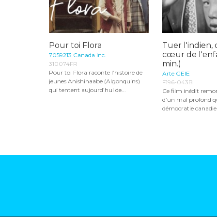
Pour toi Flora
Tuer l'indien, 
cœur de l'enf
7059213 Canada Inc.
min.)
310074FR
Pour toi Flora raconte l’histoire de
Arte GEIE
jeunes Anishinaabe (Algonquins)
F196-043B
qui tentent aujourd’hui de...
Ce film inédit remo
d’un mal profond qu
démocratie canadien