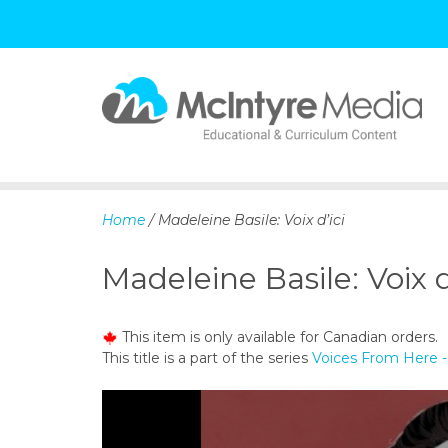
S
k
i
p
Home
/ Madeleine Basile: Voix d’ici
t
o
Madeleine Basile: Voix d
c
o
n
This item is only available for Canadian orders.
t
This title is a part of the series
Voices From Here - 
e
n
t