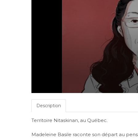
Description
Territoire Nitaskinan, au Québec.
Madeleine Basile raconte son départ au pensio