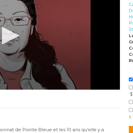
C
D
H
P
S
L
G
C
C
R
$
†
nnat de Pointe Bleue et les 10 ans qu’elle y a