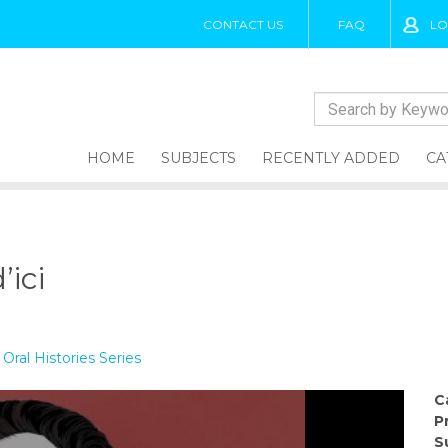
CONTACT US
FAQ
LO
HOME
SUBJECTS
RECENTLY ADDED
CA
’ici
Oral Histories Series
C
P
S