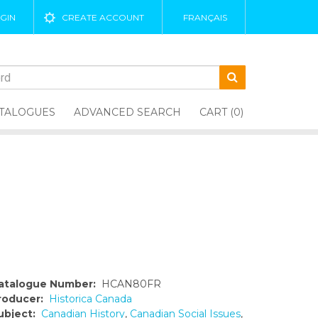
GIN
CREATE ACCOUNT
FRANÇAIS
TALOGUES
ADVANCED SEARCH
CART (0)
atalogue Number:
HCAN80FR
roducer:
Historica Canada
ubject:
Canadian History
,
Canadian Social Issues
,