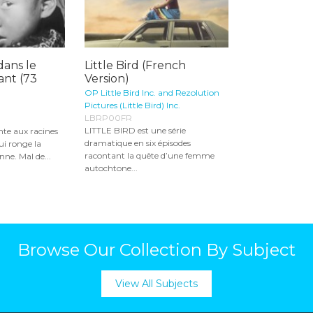
dans le
Little Bird (French
ant (73
Version)
OP Little Bird Inc. and Rezolution
Pictures (Little Bird) Inc.
LBRP00FR
LITTLE BIRD est une série
nte aux racines
dramatique en six épisodes
i ronge la
racontant la quête d’une femme
ne. Mal de...
autochtone...
Browse Our Collection By Subject
View All Subjects