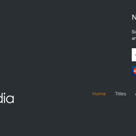
N
Si
an
Home
Titles