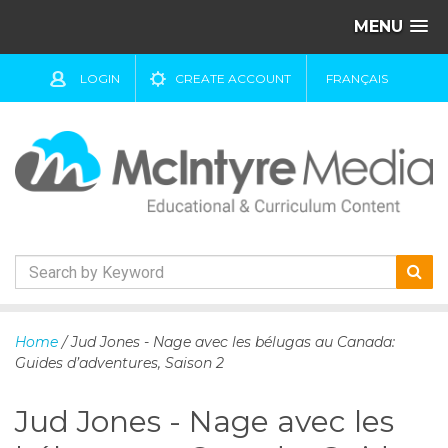
MENU
LOGIN
CREATE ACCOUNT
FRANÇAIS
S
k
Home
/ Jud Jones - Nage avec les bélugas au Canada:
i
Guides d’adventures, Saison 2
p
t
Jud Jones - Nage avec les
o
c