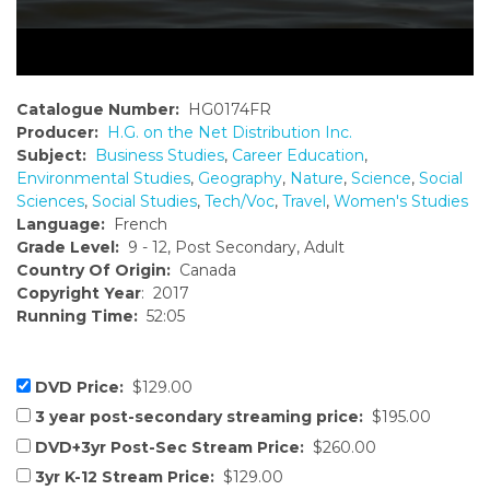
Catalogue Number:
HG0174FR
Producer:
H.G. on the Net Distribution Inc.
Subject:
Business Studies
,
Career Education
,
Environmental Studies
,
Geography
,
Nature
,
Science
,
Social
Sciences
,
Social Studies
,
Tech/Voc
,
Travel
,
Women's Studies
Language:
French
Grade Level:
9 - 12, Post Secondary, Adult
Country Of Origin:
Canada
Copyright Year
: 2017
Running Time:
52:05
DVD Price:
$129.00
3 year post-secondary streaming price:
$195.00
DVD+3yr Post-Sec Stream Price:
$260.00
3yr K-12 Stream Price:
$129.00