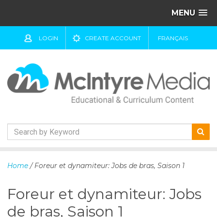
MENU
LOGIN
CREATE ACCOUNT
FRANÇAIS
S
k
Home
/ Foreur et dynamiteur: Jobs de bras, Saison 1
i
p
Foreur et dynamiteur: Jobs
t
o
de bras, Saison 1
c