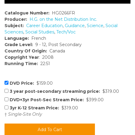
Catalogue Number:
HG0266FR
Producer:
H.G. on the Net Distribution Inc.
Subject:
Career Education
,
Guidance
,
Science
,
Social
Sciences
,
Social Studies
,
Tech/Voc
Language:
French
Grade Level:
9 - 12, Post Secondary
Country Of Origin:
Canada
Copyright Year
: 2008
Running Time:
22:51
DVD Price:
$159.00
3 year post-secondary streaming price:
$319.00
DVD+3yr Post-Sec Stream Price:
$399.00
3yr K-12 Stream Price:
$319.00
†
Single-Site Only