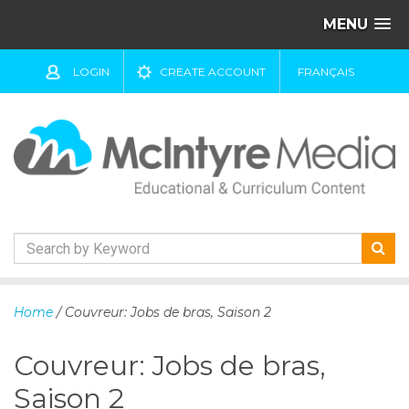
MENU
LOGIN
CREATE ACCOUNT
FRANÇAIS
S
k
Home
/ Couvreur: Jobs de bras, Saison 2
i
p
Couvreur: Jobs de bras,
t
o
Saison 2
c