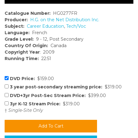
Catalogue Number:
HG0277FR
Producer:
H.G. on the Net Distribution Inc.
Subject:
Career Education
,
Tech/Voc
Language:
French
Grade Level:
9 - 12, Post Secondary
Country Of Origin:
Canada
Copyright Year
: 2009
Running Time:
22:51
DVD Price:
$159.00
3 year post-secondary streaming price:
$319.00
DVD+3yr Post-Sec Stream Price:
$399.00
3yr K-12 Stream Price:
$319.00
†
Single-Site Only