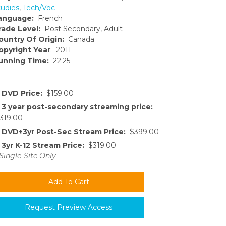
tudies
,
Tech/Voc
anguage:
French
rade Level:
Post Secondary, Adult
ountry Of Origin:
Canada
opyright Year
: 2011
unning Time:
22:25
DVD Price:
$159.00
3 year post-secondary streaming price:
319.00
DVD+3yr Post-Sec Stream Price:
$399.00
3yr K-12 Stream Price:
$319.00
Single-Site Only
Request Preview Access