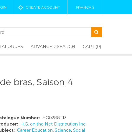
GIN
CREATE ACCOUNT
FRANÇAIS
TALOGUES
ADVANCED SEARCH
CART (0)
de bras, Saison 4
atalogue Number:
HG0288FR
roducer:
H.G. on the Net Distribution Inc.
ubject:
Career Education
,
Science
,
Social