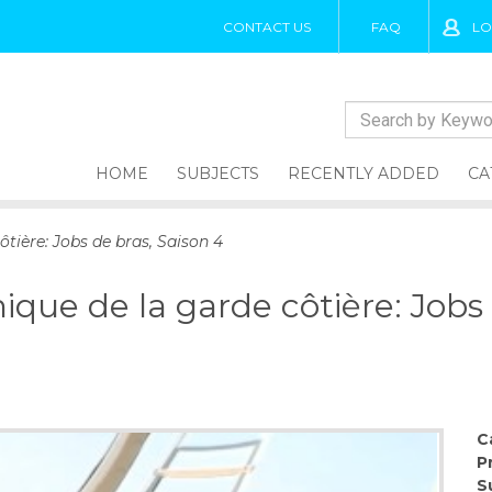
CONTACT US
FAQ
LO
HOME
SUBJECTS
RECENTLY ADDED
CA
ôtière: Jobs de bras, Saison 4
ique de la garde côtière: Jobs 
C
P
S