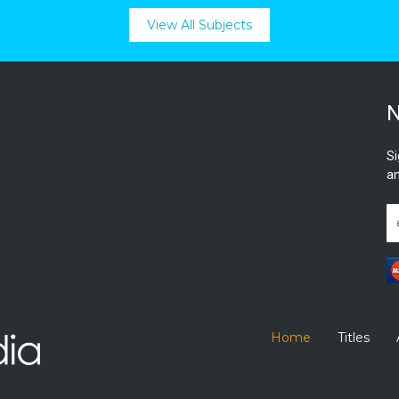
View All Subjects
N
Si
an
Home
Titles