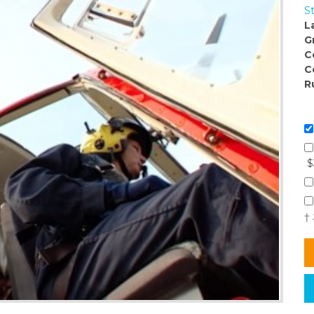
S
L
G
C
C
R
$
†