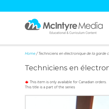
S
k
i
p
Home
/ Techniciens en électronique de la garde c
t
o
Techniciens en électron
c
o
n
This item is only available for Canadian orders.
t
This title is a part of the series
e
n
t