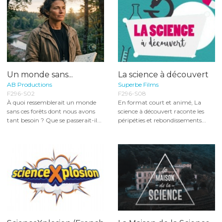
Un monde sans...
La science à découvert
AB Productions
Superbe Films
F296-S02
F296-S08
À quoi ressemblerait un monde
En format court et animé, La
sans ces forêts dont nous avons
science à découvert raconte les
tant besoin ? Que se passerait-il...
péripéties et rebondissements...