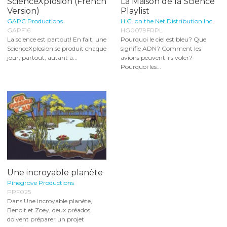
ScienceXplosion (French
La Maison de la Science
Version)
Playlist
GAPC Productions
H.G. on the Net Distribution Inc.
GAPF16
HG0079FRPL
La science est partout! En fait, une
Pourquoi le ciel est bleu? Que
ScienceXplosion se produit chaque
signifie ADN? Comment les
jour, partout, autant à...
avions peuvent-ils voler?
Pourquoi les...
Une incroyable planète
Pinegrove Productions
PPF025
Dans Une incroyable planète,
Benoit et Zoey, deux préados,
doivent préparer un projet