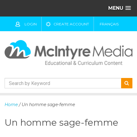
MENU
LOGIN
CREATE ACCOUNT
FRANÇAIS
S
k
Home
/ Un homme sage-femme
i
p
Un homme sage-femme
t
o
c