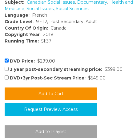
Subject:
Canadian Social Issues
,
Documentary
,
Health and
Medicine
,
Social Issues
,
Social Sciences
Language:
French
Grade Level:
9 - 12, Post Secondary, Adult
Country Of Origin:
Canada
Copyright Year
: 2018
Running Time:
51:37
DVD Price:
$299.00
3 year post-secondary streaming price:
$399.00
DVD+3yr Post-Sec Stream Price:
$549.00
Request Preview Access