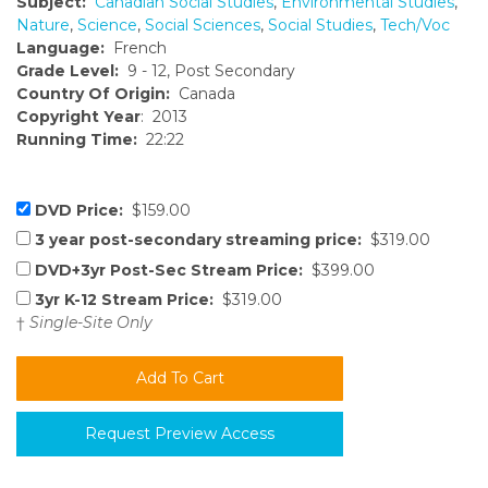
Subject:
Canadian Social Studies
,
Environmental Studies
,
Nature
,
Science
,
Social Sciences
,
Social Studies
,
Tech/Voc
Language:
French
Grade Level:
9 - 12, Post Secondary
Country Of Origin:
Canada
Copyright Year
: 2013
Running Time:
22:22
DVD Price:
$159.00
3 year post-secondary streaming price:
$319.00
DVD+3yr Post-Sec Stream Price:
$399.00
3yr K-12 Stream Price:
$319.00
†
Single-Site Only
Request Preview Access