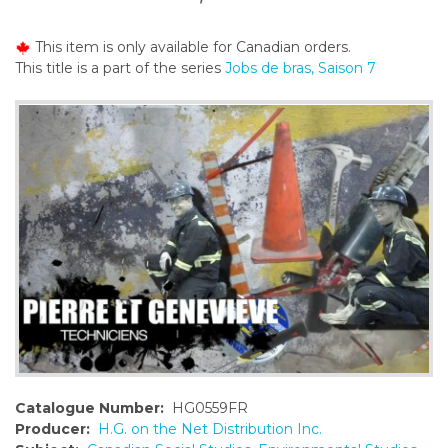
o
n
This item is only available for Canadian orders.
t
This title is a part of the series
Jobs de bras, Saison 7
e
n
t
Catalogue Number:
HG0559FR
Producer:
H.G. on the Net Distribution Inc.