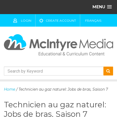
MENU
LOGIN
CREATE ACCOUNT
FRANÇAIS
S
k
Home
/ Technicien au gaz naturel: Jobs de bras, Saison 7
i
p
Technicien au gaz naturel:
t
o
Jobs de bras, Saison 7
c