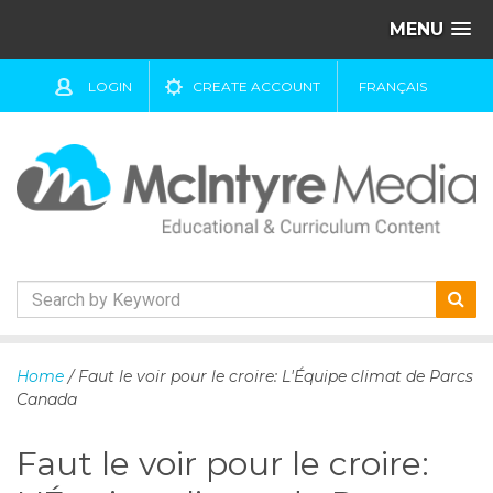
MENU
LOGIN
CREATE ACCOUNT
FRANÇAIS
S
k
Home
/ Faut le voir pour le croire: L'Équipe climat de Parcs
i
Canada
p
t
Faut le voir pour le croire:
o
c