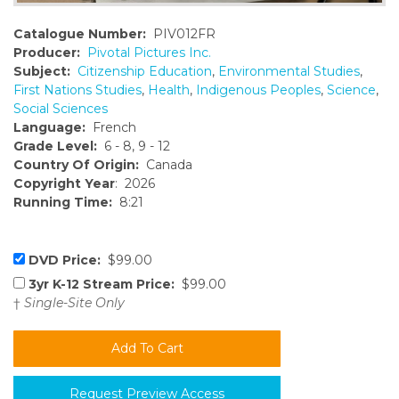
Catalogue Number:
PIV012FR
Producer:
Pivotal Pictures Inc.
Subject:
Citizenship Education
,
Environmental Studies
,
First Nations Studies
,
Health
,
Indigenous Peoples
,
Science
,
Social Sciences
Language:
French
Grade Level:
6 - 8, 9 - 12
Country Of Origin:
Canada
Copyright Year
: 2026
Running Time:
8:21
DVD Price:
$99.00
3yr K-12 Stream Price:
$99.00
†
Single-Site Only
Request Preview Access