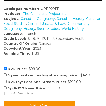
Catalogue Number:
UPP029FR
Producer:
The Canadiana Project Inc.
Subject:
Canadian Geography
,
Canadian History
,
Canadian
Social Studies
,
Criminal Justice & Law
,
Documentary
,
Geography
,
History
,
Social Studies
,
World History
Language:
French
Grade Level:
6 - 8, 9 - 12, Post Secondary, Adult
Country Of Origin:
Canada
Copyright Year
: 2023
Running Time:
11:39
DVD Price:
$99.00
3 year post-secondary streaming price:
$149.00
DVD+3yr Post-Sec Stream Price:
$199.00
3yr K-12 Stream Price:
$99.00
†
Single-Site Only