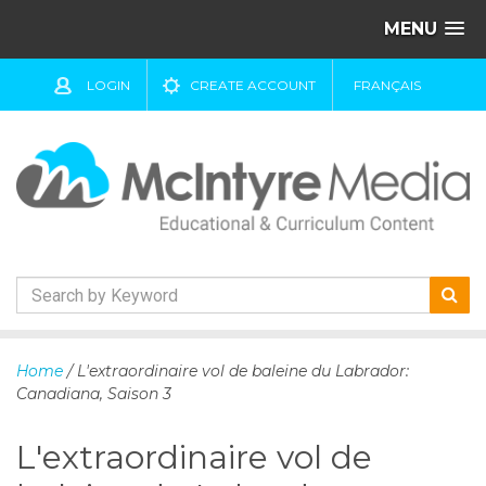
MENU
LOGIN
CREATE ACCOUNT
FRANÇAIS
S
k
Home
/ L'extraordinaire vol de baleine du Labrador:
i
Canadiana, Saison 3
p
t
L'extraordinaire vol de
o
c