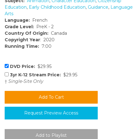
Subject:
Animation
,
Character Education
,
Citizenship
Education
,
Early Childhood Education
,
Guidance
,
Language
Arts
Language:
French
Grade Level:
PreK - 2
Country Of Origin:
Canada
Copyright Year
: 2020
Running Time:
7:00
DVD Price:
$29.95
3yr K-12 Stream Price:
$29.95
†
Single-Site Only
Request Preview Access