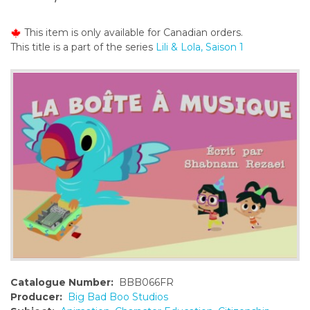
o
n
This item is only available for Canadian orders.
t
This title is a part of the series
Lili & Lola, Saison 1
e
n
t
Catalogue Number:
BBB066FR
Producer:
Big Bad Boo Studios