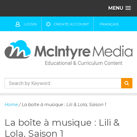
MENU
LOGIN
CREATE ACCOUNT
FRANÇAIS
S
k
Home
/ La boîte à musique : Lili & Lola, Saison 1
i
p
La boîte à musique : Lili &
t
o
Lola, Saison 1
c