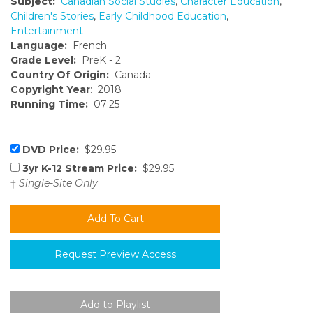
Subject:
Canadian Social Studies
,
Character Education
,
Children's Stories
,
Early Childhood Education
,
Entertainment
Language:
French
Grade Level:
PreK - 2
Country Of Origin:
Canada
Copyright Year
: 2018
Running Time:
07:25
DVD Price:
$29.95
3yr K-12 Stream Price:
$29.95
†
Single-Site Only
Request Preview Access