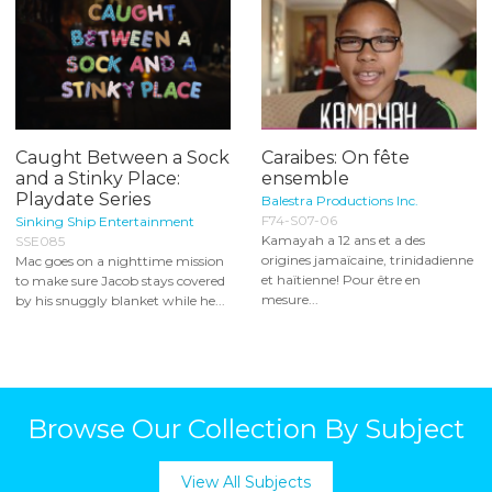
Caught Between a Sock
Caraibes: On fête
and a Stinky Place:
ensemble
Playdate Series
Balestra Productions Inc.
F74-S07-06
Sinking Ship Entertainment
Kamayah a 12 ans et a des
SSE085
origines jamaïcaine, trinidadienne
Mac goes on a nighttime mission
et haïtienne! Pour être en
to make sure Jacob stays covered
mesure...
by his snuggly blanket while he...
Browse Our Collection By Subject
View All Subjects