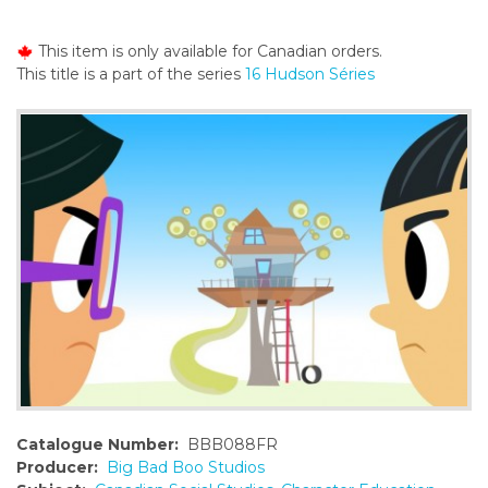
o
n
This item is only available for Canadian orders.
t
This title is a part of the series
16 Hudson Séries
e
n
t
Catalogue Number:
BBB088FR
Producer:
Big Bad Boo Studios