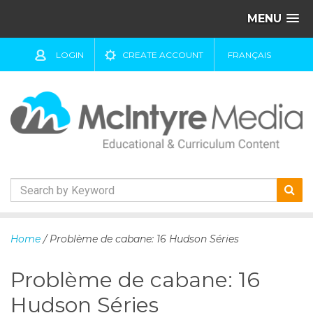
MENU
LOGIN
CREATE ACCOUNT
FRANÇAIS
S
k
Home
/ Problème de cabane: 16 Hudson Séries
i
p
Problème de cabane: 16
t
o
Hudson Séries
c