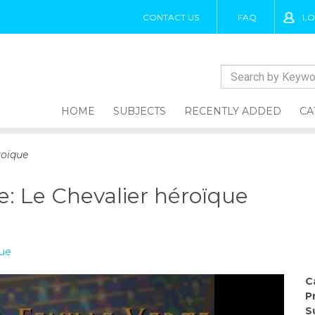
CONTACT US
FAQ
LO
HOME
SUBJECTS
RECENTLY ADDED
CA
roïque
te: Le Chevalier héroïque
que
C
P
S