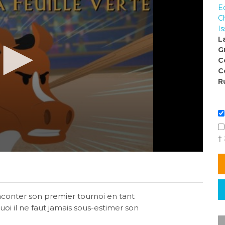
E
C
I
L
G
C
C
R
†
raconter son premier tournoi en tant
uoi il ne faut jamais sous-estimer son