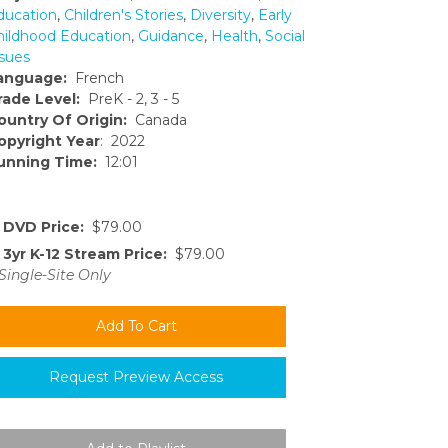
ducation
,
Children's Stories
,
Diversity
,
Early
hildhood Education
,
Guidance
,
Health
,
Social
ssues
anguage:
French
rade Level:
PreK - 2, 3 - 5
ountry Of Origin:
Canada
opyright Year
: 2022
unning Time:
12:01
DVD Price:
$79.00
3yr K-12 Stream Price:
$79.00
Single-Site Only
Request Preview Access