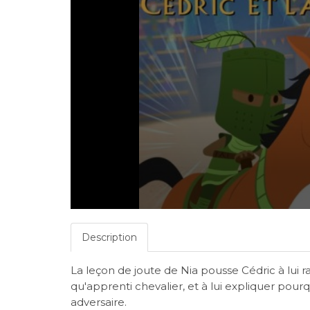
Description
La leçon de joute de Nia pousse Cédric à lui 
qu'apprenti chevalier, et à lui expliquer pourq
adversaire.