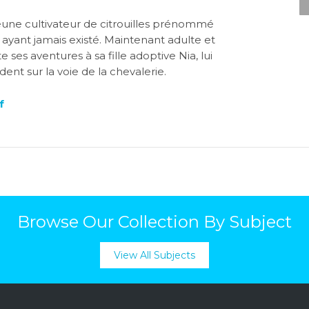
jeune cultivateur de citrouilles prénommé
r ayant jamais existé. Maintenant adulte et
 ses aventures à sa fille adoptive Nia, lui
ent sur la voie de la chevalerie.
f
Browse Our Collection By Subject
View All Subjects