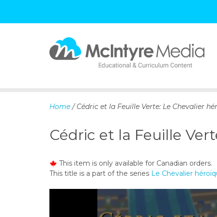
S
k
i
p
Home
/ Cédric et la Feuille Verte: Le Chevalier hé
t
o
Cédric et la Feuille Ver
c
o
n
This item is only available for Canadian orders.
t
This title is a part of the series
Le Chevalier héroï
e
n
t