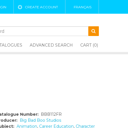
GIN
CREATE ACCOUNT
FRANÇAIS
TALOGUES
ADVANCED SEARCH
CART (0)
atalogue Number:
BBB112FR
roducer:
Big Bad Boo Studios
ubject:
Animation
,
Career Education
,
Character