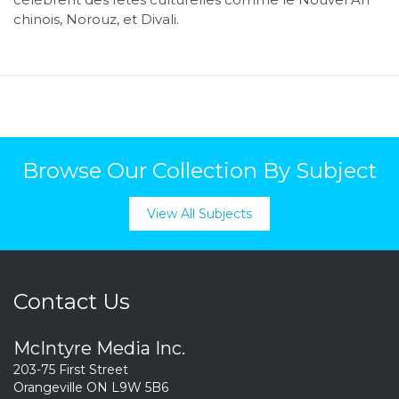
chinois, Norouz, et Divali.
Browse Our Collection By Subject
View All Subjects
Contact Us
McIntyre Media Inc.
203-75 First Street
Orangeville ON L9W 5B6