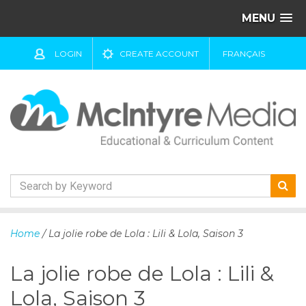
MENU
LOGIN
CREATE ACCOUNT
FRANÇAIS
S
k
Home
/ La jolie robe de Lola : Lili & Lola, Saison 3
i
p
La jolie robe de Lola : Lili &
t
o
Lola, Saison 3
c