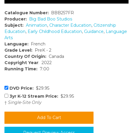
Catalogue Number:
BBB257FR
Producer:
Big Bad Boo Studios
Subject:
Animation
,
Character Education
,
Citizenship
Education
,
Early Childhood Education
,
Guidance
,
Language
Arts
Language:
French
Grade Level:
PreK - 2
Country Of Origin:
Canada
Copyright Year
: 2022
Running Time:
7:00
DVD Price:
$29.95
3yr K-12 Stream Price:
$29.95
†
Single-Site Only
Request Preview Access