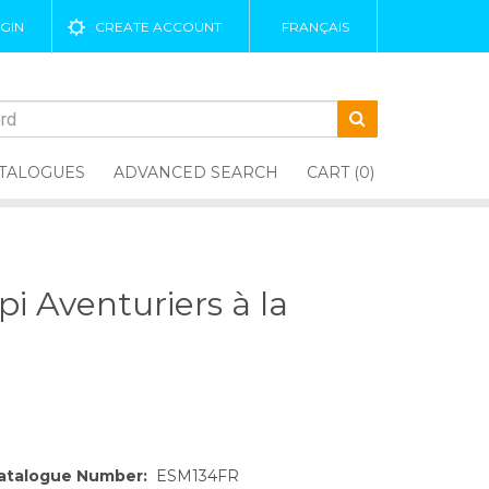
GIN
CREATE ACCOUNT
FRANÇAIS
TALOGUES
ADVANCED SEARCH
CART (0)
pi Aventuriers à la
atalogue Number:
ESM134FR