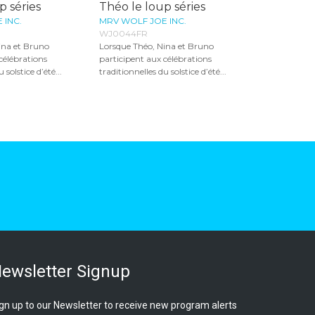
p séries
Théo le loup séries
 INC.
MRV WOLF JOE INC.
WJ0044FR
ina et Bruno
Lorsque Théo, Nina et Bruno
célébrations
participent aux célébrations
 solstice d’été...
traditionnelles du solstice d’été...
ewsletter Signup
gn up to our Newsletter to receive new program alerts