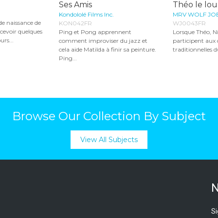
Ses Amis
Théo le lou
Kondololé Films Inc.
MRV WOLF JOE
 de naissance de
KON042FR
WJ0043FR
cevoir quelques
Ping et Pong apprennent
Lorsque Théo, N
urs...
comment improviser du jazz et
participent aux 
cela aide Matilda à finir sa peinture.
traditionnelles du
Ping...
Browse Our Collection By Subject
View All Subjects
N
Si