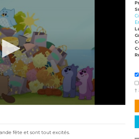
P
S
C
E
L
G
C
C
R
†
nde fête et sont tout excités.