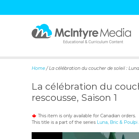
S
k
i
p
Home
/ La célébration du coucher de soleil : Luna
t
o
La célébration du couche
c
o
rescousse, Saison 1
n
t
e
This item is only available for Canadian orders.
n
This title is a part of the series
Luna, Bric & Poulpi 
t