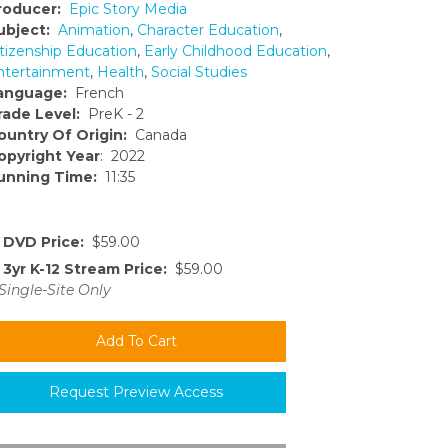
roducer:
Epic Story Media
ubject:
Animation
,
Character Education
,
itizenship Education
,
Early Childhood Education
,
ntertainment
,
Health
,
Social Studies
anguage:
French
rade Level:
PreK - 2
ountry Of Origin:
Canada
opyright Year
: 2022
unning Time:
11:35
DVD Price:
$59.00
3yr K-12 Stream Price:
$59.00
Single-Site Only
Request Preview Access