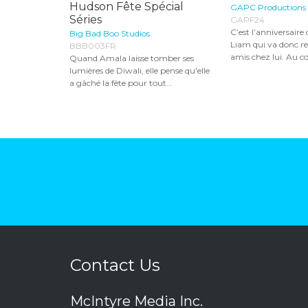
Hudson Fête Spécial
GAPC Productions
Séries
GAPF24
C’est l’anniversaire
Big Bad Boo Studios
Liam qui va donc re
BBB003FR
amis chez lui. Au co
Quand Amala laisse tomber ses
lumières de Diwali, elle pense qu'elle
a gâché la fête pour tout...
Contact Us
McIntyre Media Inc.