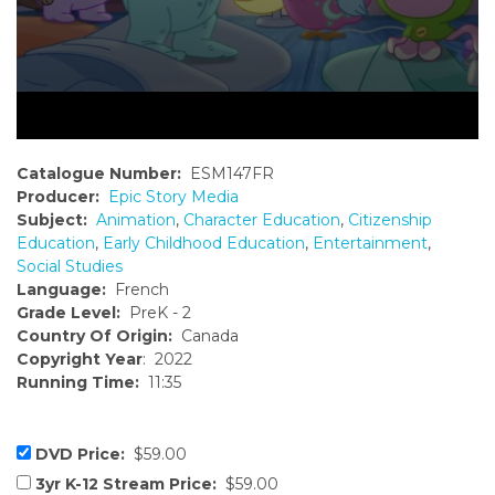
Catalogue Number:
ESM147FR
Producer:
Epic Story Media
Subject:
Animation
,
Character Education
,
Citizenship
Education
,
Early Childhood Education
,
Entertainment
,
Social Studies
Language:
French
Grade Level:
PreK - 2
Country Of Origin:
Canada
Copyright Year
: 2022
Running Time:
11:35
DVD Price:
$59.00
3yr K-12 Stream Price:
$59.00