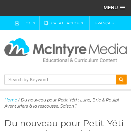
MENU
LOGIN
CREATE ACCOUNT
FRANÇAIS
S
k
Home
/ Du nouveau pour Petit-Yéti : Luna, Bric & Poulpi
i
Aventuriers à la rescousse, Saison 1
p
t
Du nouveau pour Petit-Yéti
o
c