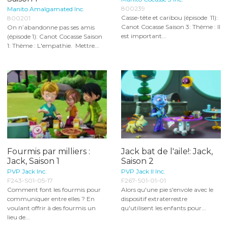
800239
Manito Amalgamated Inc.
Casse-tête et caribou (épisode 11):
800201
Canot Cocasse Saison 3: Thème : Il
On n’abandonne pas ses amis
est important...
(épisode 1): Canot Cocasse Saison
1: Thème : L'empathie. Mettre...
Fourmis par milliers :
Jack bat de l'aile!: Jack,
Jack, Saison 1
Saison 2
PVP Jack Inc.
PVP Jack II Inc.
F243-S01-05-17
F267-S01-01-01
Comment font les fourmis pour
Alors qu'une pie s'envole avec le
communiquer entre elles ? En
dispositif extraterrestre
voulant offrir à des fourmis un
qu'utilisent les enfants pour...
lieu de...