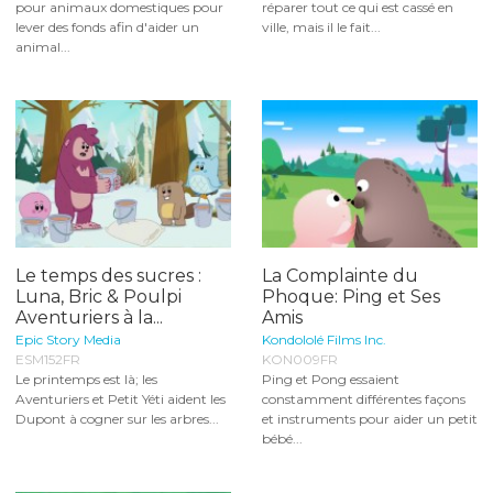
pour animaux domestiques pour
réparer tout ce qui est cassé en
lever des fonds afin d'aider un
ville, mais il le fait...
animal...
Le temps des sucres :
La Complainte du
Luna, Bric & Poulpi
Phoque: Ping et Ses
Aventuriers à la...
Amis
Epic Story Media
Kondololé Films Inc.
ESM152FR
KON009FR
Le printemps est là; les
Ping et Pong essaient
Aventuriers et Petit Yéti aident les
constamment différentes façons
Dupont à cogner sur les arbres...
et instruments pour aider un petit
bébé...