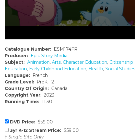
Catalogue Number:
ESM174FR
Producer:
Epic Story Media
Subject:
Animation
,
Arts
,
Character Education
,
Citizenship
Education
,
Early Childhood Education
,
Health
,
Social Studies
Language:
French
Grade Level:
PreK - 2
Country Of Origin:
Canada
Copyright Year
: 2023
Running Time:
11:30
DVD Price:
$59.00
3yr K-12 Stream Price:
$59.00
†
Single-Site Only