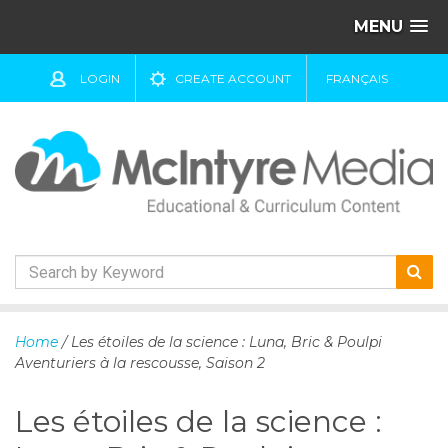
MENU
LOGIN
CREATE ACCOUNT
FRANÇAIS
S
k
Home
/ Les étoiles de la science : Luna, Bric & Poulpi
i
Aventuriers à la rescousse, Saison 2
p
t
Les étoiles de la science :
o
c