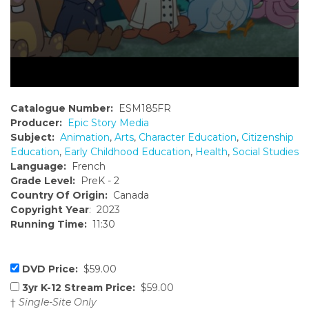
Catalogue Number:
ESM185FR
Producer:
Epic Story Media
Subject:
Animation
,
Arts
,
Character Education
,
Citizenship
Education
,
Early Childhood Education
,
Health
,
Social Studies
Language:
French
Grade Level:
PreK - 2
Country Of Origin:
Canada
Copyright Year
: 2023
Running Time:
11:30
DVD Price:
$59.00
3yr K-12 Stream Price:
$59.00
†
Single-Site Only