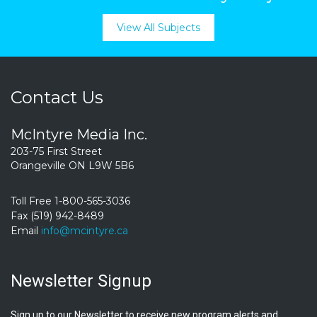
View All Subjects
Contact Us
McIntyre Media Inc.
203-75 First Street
Orangeville ON L9W 5B6
Toll Free 1-800-565-3036
Fax (519) 942-8489
Email
info@mcintyre.ca
Newsletter Signup
Sign up to our Newsletter to receive new program alerts and