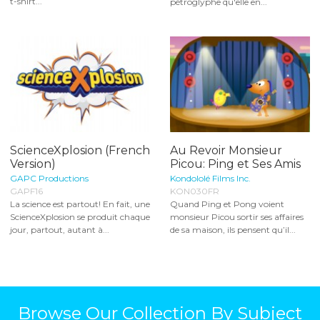
t-shirt...
pétroglyphe qu'elle en...
ScienceXplosion (French
Au Revoir Monsieur
Version)
Picou: Ping et Ses Amis
GAPC Productions
Kondololé Films Inc.
GAPF16
KON030FR
La science est partout! En fait, une
Quand Ping et Pong voient
ScienceXplosion se produit chaque
monsieur Picou sortir ses affaires
jour, partout, autant à...
de sa maison, ils pensent qu’il...
Browse Our Collection By Subject