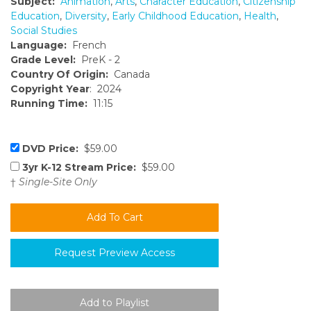
Subject:
Animation
,
Arts
,
Character Education
,
Citizenship
Education
,
Diversity
,
Early Childhood Education
,
Health
,
Social Studies
Language:
French
Grade Level:
PreK - 2
Country Of Origin:
Canada
Copyright Year
: 2024
Running Time:
11:15
DVD Price:
$59.00
3yr K-12 Stream Price:
$59.00
†
Single-Site Only
Request Preview Access