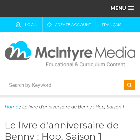
MENU
LOGIN
CREATE ACCOUNT
FRANÇAIS
S
k
Home
/ Le livre d'anniversaire de Benny : Hop, Saison 1
i
p
Le livre d'anniversaire de
t
o
Benny : Hop, Saison 1
c