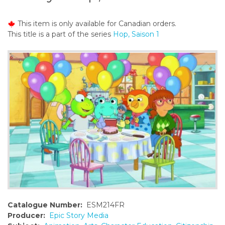
o
n
This item is only available for Canadian orders.
t
This title is a part of the series
Hop, Saison 1
e
n
t
Catalogue Number:
ESM214FR
Producer:
Epic Story Media