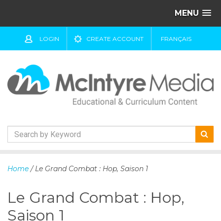
MENU
LOGIN
CREATE ACCOUNT
FRANÇAIS
S
k
Home
/ Le Grand Combat : Hop, Saison 1
i
p
Le Grand Combat : Hop,
t
o
Saison 1
c