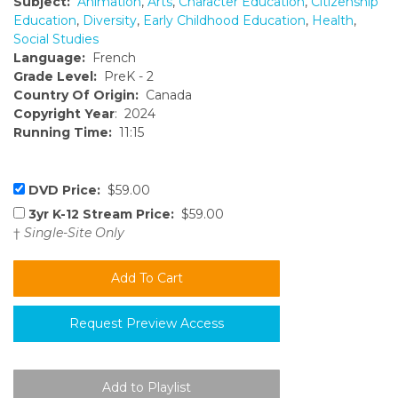
Subject:
Animation
,
Arts
,
Character Education
,
Citizenship
Education
,
Diversity
,
Early Childhood Education
,
Health
,
Social Studies
Language:
French
Grade Level:
PreK - 2
Country Of Origin:
Canada
Copyright Year
: 2024
Running Time:
11:15
DVD Price:
$59.00
3yr K-12 Stream Price:
$59.00
†
Single-Site Only
Request Preview Access