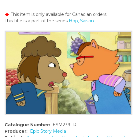
o
n
This item is only available for Canadian orders.
t
This title is a part of the series
Hop, Saison 1
e
n
t
Catalogue Number:
ESM239FR
Producer:
Epic Story Media