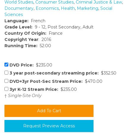
World Studies
,
Consumer Studies
,
Criminal Justice & Law
,
Documentary
,
Economics
,
Health
,
Marketing
,
Social
Sciences
Language:
French
Grade Level:
9 - 12, Post Secondary, Adult
Country Of Origin:
France
Copyright Year
: 2016
Running Time:
52:00
DVD Price:
$235.00
3 year post-secondary streaming price:
$352.50
DVD+3yr Post-Sec Stream Price:
$470.00
3yr K-12 Stream Price:
$235.00
†
Single-Site Only
Request Preview Access