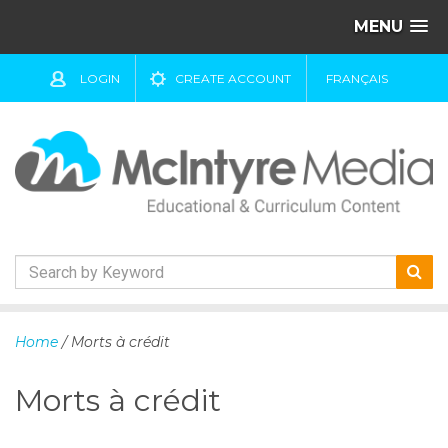
MENU
LOGIN
CREATE ACCOUNT
FRANÇAIS
S
k
Home
/ Morts à crédit
i
p
Morts à crédit
t
o
c