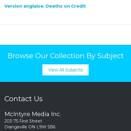
Version anglaise: Deaths on Credit
Browse Our Collection By Subject
View All Subjects
Contact Us
McIntyre Media Inc.
203-75 First Street
Orangeville ON L9W 5B6