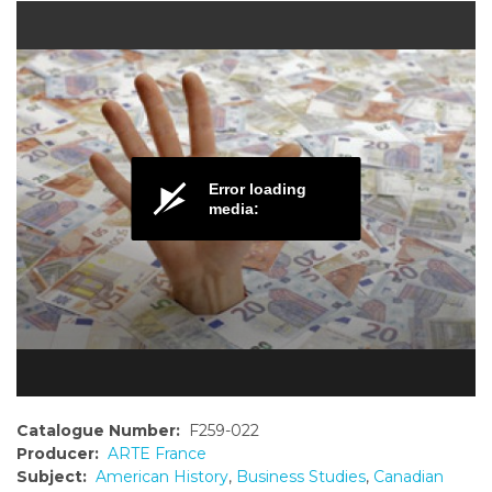
o
n
t
e
n
t
Error loading
media:
Catalogue Number:
F259-022
Producer:
ARTE France
Subject:
American History
,
Business Studies
,
Canadian