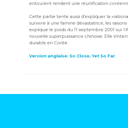
entourent rendent une réunification coréenne 
Cette partie tente aussi d’expliquer la «ratio
survivre à une famine dévastatrice, les raisons
explique le poids du 11 septembre 2001 sur l’A
nouvelle superpuissance chinoise. Elle s'inter
durable en Corée.
Version anglaise: So Close, Yet So Far