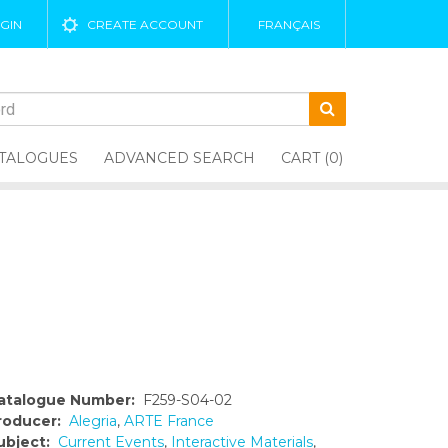
GIN
CREATE ACCOUNT
FRANÇAIS
TALOGUES
ADVANCED SEARCH
CART (0)
atalogue Number:
F259-S04-02
roducer:
Alegria
,
ARTE France
ubject:
Current Events
,
Interactive Materials
,