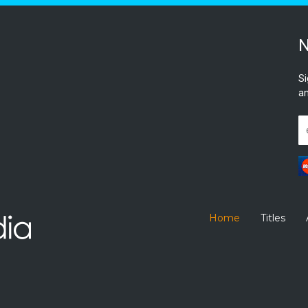
N
Si
an
Home
Titles