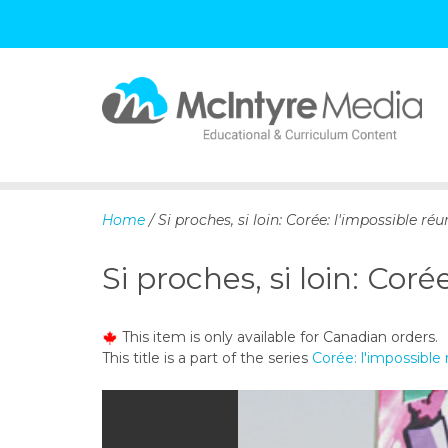
S
k
i
p
Home
/ Si proches, si loin: Corée: l'impossible réu
t
o
Si proches, si loin: Coré
c
o
n
This item is only available for Canadian orders.
t
This title is a part of the series
Corée: l'impossible 
e
n
t