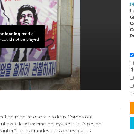
P
L
G
C
C
or loading media:
R
e could not be played
$
†
ication montre que si les deux Corées ont
 avec la «sunshine policy», les stratégies de
intérêts des grandes puissances qui les