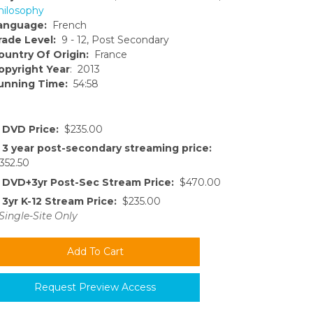
hilosophy
anguage:
French
rade Level:
9 - 12, Post Secondary
ountry Of Origin:
France
opyright Year
: 2013
unning Time:
54:58
DVD Price:
$235.00
3 year post-secondary streaming price:
352.50
DVD+3yr Post-Sec Stream Price:
$470.00
3yr K-12 Stream Price:
$235.00
Single-Site Only
Request Preview Access