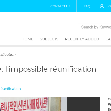
CONTACT US
FAQ
LO
HOME
SUBJECTS
RECENTLY ADDED
CA
nification
e: l'impossible réunification
réunification
C
P
S