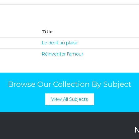
Title
Le droit au plaisir
Réinventer l'amour
Browse Our Collection By Subject
View All Subjects
N