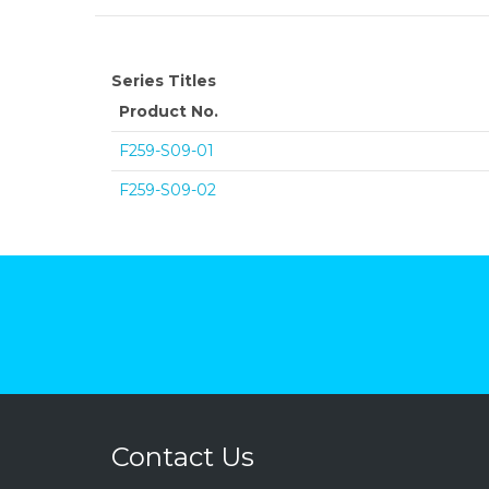
Series Titles
Product No.
F259-S09-01
F259-S09-02
Contact Us