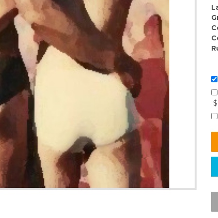
L
G
C
C
R
$