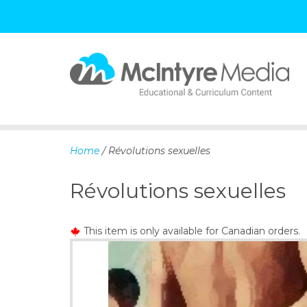
S
k
i
p
Home
/ Révolutions sexuelles
t
o
Révolutions sexuelles
c
o
n
This item is only available for Canadian orders.
t
e
n
t