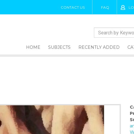
CONTACT US
FAQ
LO
HOME
SUBJECTS
RECENTLY ADDED
CA
C
P
S
a
W