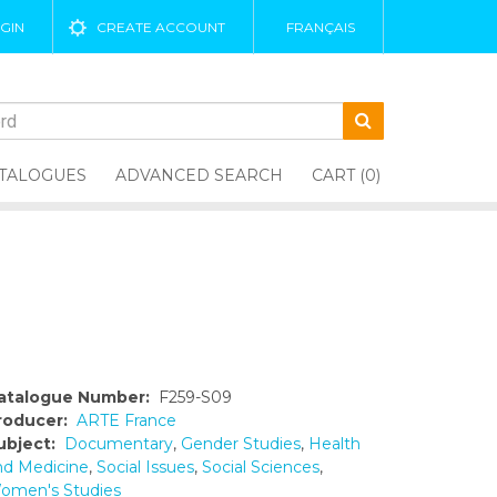
GIN
CREATE ACCOUNT
FRANÇAIS
TALOGUES
ADVANCED SEARCH
CART (0)
atalogue Number:
F259-S09
roducer:
ARTE France
ubject:
Documentary
,
Gender Studies
,
Health
nd Medicine
,
Social Issues
,
Social Sciences
,
omen's Studies