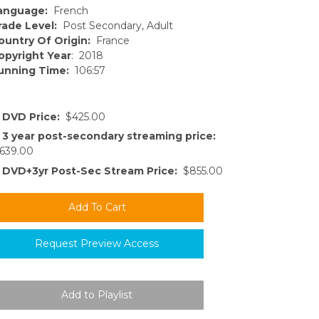
anguage:
French
rade Level:
Post Secondary, Adult
ountry Of Origin:
France
opyright Year
: 2018
unning Time:
106:57
DVD Price:
$425.00
3 year post-secondary streaming price:
639.00
DVD+3yr Post-Sec Stream Price:
$855.00
Request Preview Access