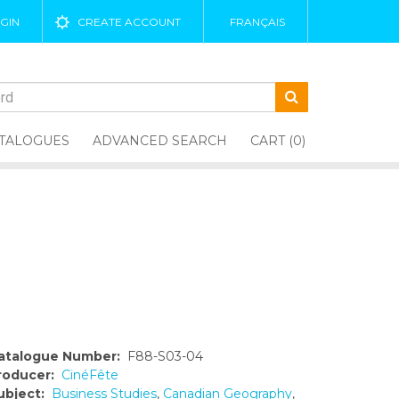
GIN
CREATE ACCOUNT
FRANÇAIS
TALOGUES
ADVANCED SEARCH
CART (0)
atalogue Number:
F88-S03-04
roducer:
CinéFête
ubject:
Business Studies
,
Canadian Geography
,