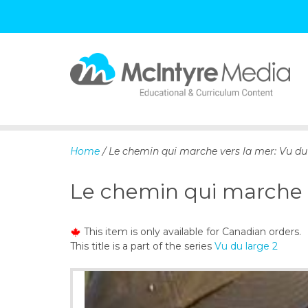
S
k
i
p
Home
/ Le chemin qui marche vers la mer: Vu du
t
o
Le chemin qui marche v
c
o
n
This item is only available for Canadian orders.
t
This title is a part of the series
Vu du large 2
e
n
t