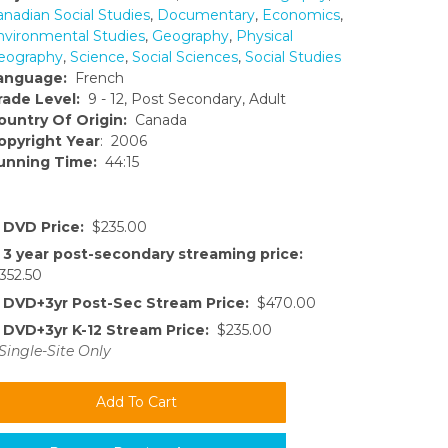
anadian Social Studies
,
Documentary
,
Economics
,
nvironmental Studies
,
Geography
,
Physical
eography
,
Science
,
Social Sciences
,
Social Studies
anguage:
French
rade Level:
9 - 12, Post Secondary, Adult
ountry Of Origin:
Canada
opyright Year
: 2006
unning Time:
44:15
DVD Price:
$235.00
3 year post-secondary streaming price:
352.50
DVD+3yr Post-Sec Stream Price:
$470.00
DVD+3yr K-12 Stream Price:
$235.00
Single-Site Only