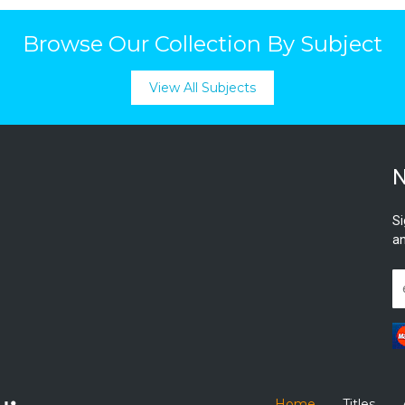
Browse Our Collection By Subject
View All Subjects
N
Si
an
Home
Titles