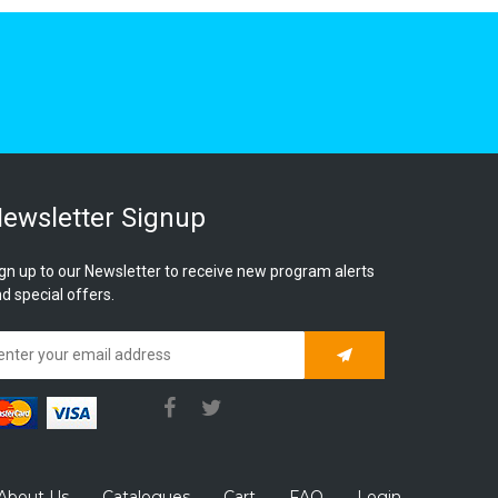
ewsletter Signup
gn up to our Newsletter to receive new program alerts
d special offers.
Subscribe
About Us
Catalogues
Cart
FAQ
Login