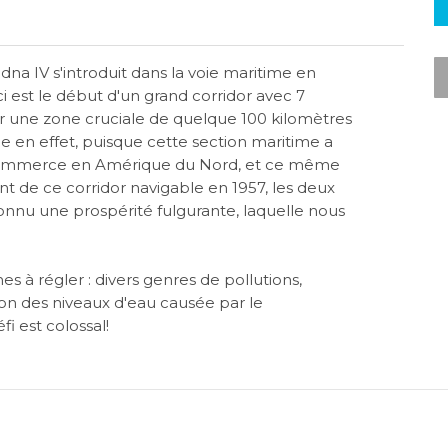
dna IV s'introduit dans la voie maritime en
ci est le début d'un grand corridor avec 7
ur une zone cruciale de quelque 100 kilomètres
le en effet, puisque cette section maritime a
u commerce en Amérique du Nord, et ce même
nt de ce corridor navigable en 1957, les deux
connu une prospérité fulgurante, laquelle nous
s à régler : divers genres de pollutions,
on des niveaux d'eau causée par le
i est colossal!