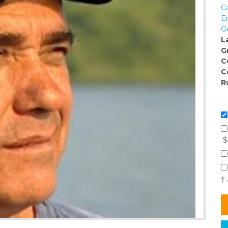
C
E
G
L
G
C
C
R
$
†