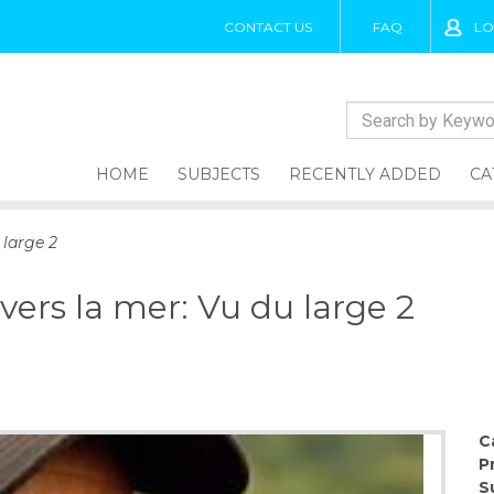
CONTACT US
FAQ
LO
HOME
SUBJECTS
RECENTLY ADDED
CA
 large 2
ers la mer: Vu du large 2
C
P
S