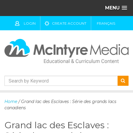
MENU
LOGIN
CREATE ACCOUNT
FRANÇAIS
S
k
Home
/ Grand lac des Esclaves : Série des grands lacs
i
canadiens
p
t
Grand lac des Esclaves :
o
c