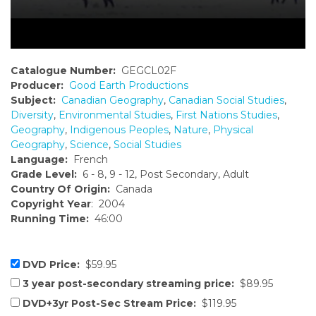
Catalogue Number:
GEGCL02F
Producer:
Good Earth Productions
Subject:
Canadian Geography
,
Canadian Social Studies
,
Diversity
,
Environmental Studies
,
First Nations Studies
,
Geography
,
Indigenous Peoples
,
Nature
,
Physical
Geography
,
Science
,
Social Studies
Language:
French
Grade Level:
6 - 8, 9 - 12, Post Secondary, Adult
Country Of Origin:
Canada
Copyright Year
: 2004
Running Time:
46:00
DVD Price:
$59.95
3 year post-secondary streaming price:
$89.95
DVD+3yr Post-Sec Stream Price:
$119.95