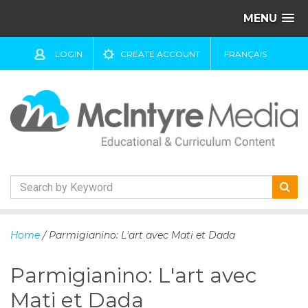
MENU
LOGIN
CREATE ACCOUNT
FRANÇAIS
S
k
Home
/ Parmigianino: L'art avec Mati et Dada
i
p
Parmigianino: L'art avec
t
o
Mati et Dada
c