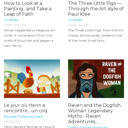
How to Look at a
The Three Little Pigs —
Painting…and Take a
Through the Art style of
Leap of Faith
Paul Klee
CinéFête
CinéFête
A128-S05-06
A228-S01-19
What happened to religious art
The Three Little Pigs, from the Art
when it came down from the
Classic Stories series, presents one
walls of churches and began a
of the most loved fairy...
new life on...
Le jour où Henri a
Raven and the Dogfish
rencontré... un coq
Woman: Legendary
Myths - Raven
Monster Entertainment
Adventures...
MON033F
Henri devient fermier et nourrit
Treaty 6 Productions Inc.