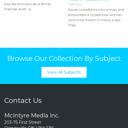
tous les animaux de la ferme.
T6P005
Premier arrêt, la...
Raven transforms into a man and
encounters a mysterious woman
who is his match in many ways.
They...
Browse Our Collection By Subject
View All Subjects
Contact Us
McIntyre Media Inc.
203-75 First Street
Orangeville ON L9W 5B6