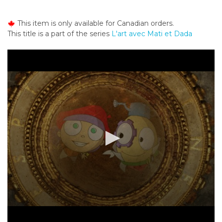
o
n
This item is only available for Canadian orders.
t
This title is a part of the series
L'art avec Mati et Dada
e
n
t