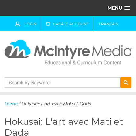
MENU
LOGIN
CREATE ACCOUNT
FRANÇAIS
S
k
Home
/ Hokusai: L'art avec Mati et Dada
i
p
Hokusai: L'art avec Mati et
t
o
Dada
c