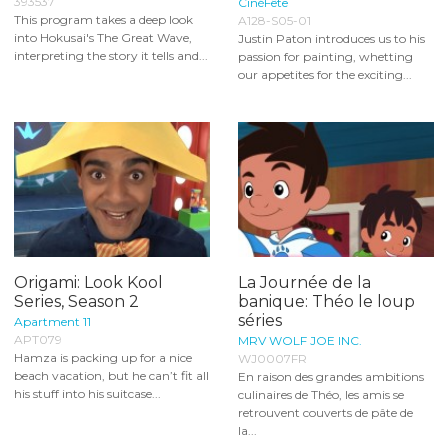
393537
CinéFête
This program takes a deep look
A128-S05-01
into Hokusai's The Great Wave,
Justin Paton introduces us to his
interpreting the story it tells and...
passion for painting, whetting
our appetites for the exciting...
Origami: Look Kool
La Journée de la
Series, Season 2
banique: Théo le loup
séries
Apartment 11
APT079
MRV WOLF JOE INC.
Hamza is packing up for a nice
WJ0007FR
beach vacation, but he can’t fit all
En raison des grandes ambitions
his stuff into his suitcase...
culinaires de Théo, les amis se
retrouvent couverts de pâte de
la...