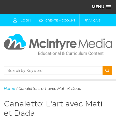
MENU
LOGIN
CREATE ACCOUNT
FRANÇAIS
S
k
Home
/ Canaletto: L'art avec Mati et Dada
i
p
Canaletto: L'art avec Mati
t
o
et Dada
c