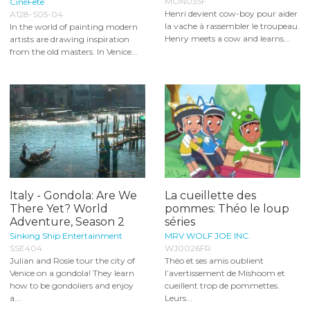
MON035F
CinéFête
Henri devient cow-boy pour aider
A128-S05-04
la vache à rassembler le troupeau.
In the world of painting modern
Henry meets a cow and learns...
artists are drawing inspiration
from the old masters. In Venice...
Italy - Gondola: Are We
La cueillette des
There Yet? World
pommes: Théo le loup
Adventure, Season 2
séries
Sinking Ship Entertainment
MRV WOLF JOE INC.
SSE404
WJ0026FR
Julian and Rosie tour the city of
Théo et ses amis oublient
Venice on a gondola! They learn
l’avertissement de Mishoom et
how to be gondoliers and enjoy
cueillent trop de pommettes.
a...
Leurs...