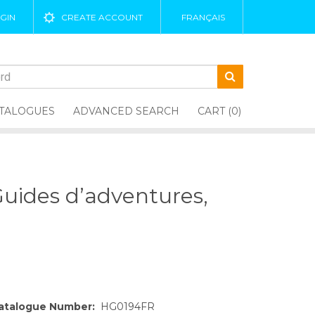
GIN
CREATE ACCOUNT
FRANÇAIS
TALOGUES
ADVANCED SEARCH
CART (0)
Guides d’adventures,
atalogue Number:
HG0194FR