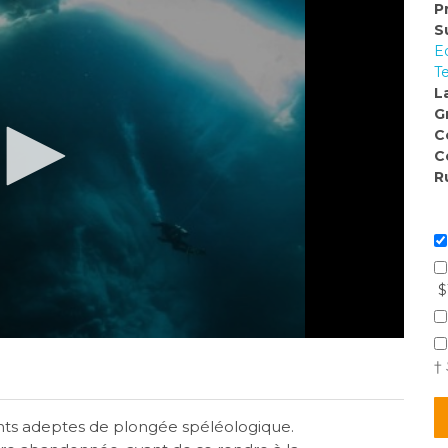
P
S
E
T
L
G
C
C
R
$
†
ients adeptes de plongée spéléologique.