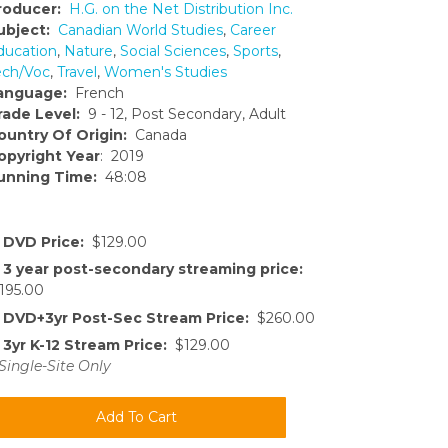
roducer:
H.G. on the Net Distribution Inc.
ubject:
Canadian World Studies
,
Career
ducation
,
Nature
,
Social Sciences
,
Sports
,
ech/Voc
,
Travel
,
Women's Studies
anguage:
French
rade Level:
9 - 12, Post Secondary, Adult
ountry Of Origin:
Canada
opyright Year
: 2019
unning Time:
48:08
DVD Price:
$129.00
3 year post-secondary streaming price:
195.00
DVD+3yr Post-Sec Stream Price:
$260.00
3yr K-12 Stream Price:
$129.00
Single-Site Only