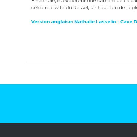
Ensemble, ils explorent une carrière de calca
célèbre cavité du Ressel, un haut lieu de la p
Version anglaise: Nathalie Lasselin - Cave D