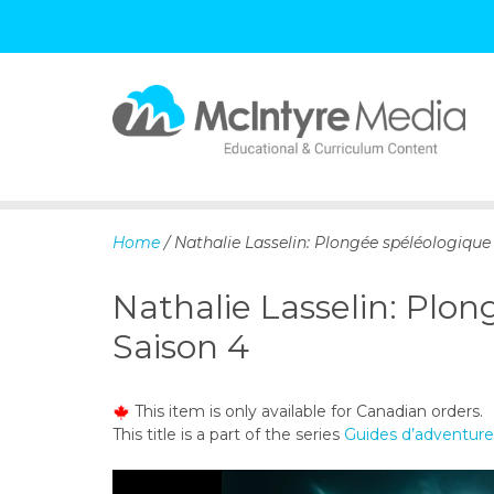
S
k
i
p
Home
/ Nathalie Lasselin: Plongée spéléologique
t
o
Nathalie Lasselin: Plo
c
o
Saison 4
n
t
e
This item is only available for Canadian orders.
n
This title is a part of the series
Guides d’adventure
t