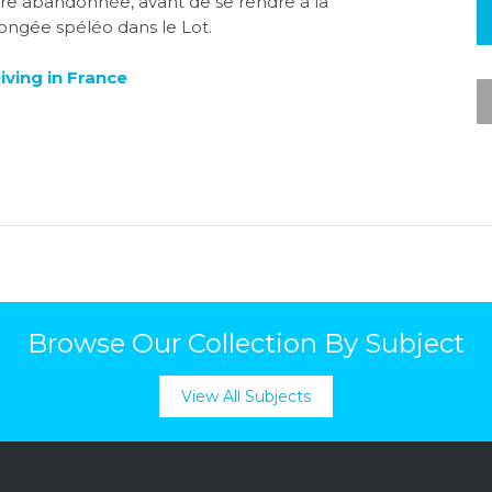
ire abandonnée, avant de se rendre à la
longée spéléo dans le Lot.
iving in France
Browse Our Collection By Subject
View All Subjects