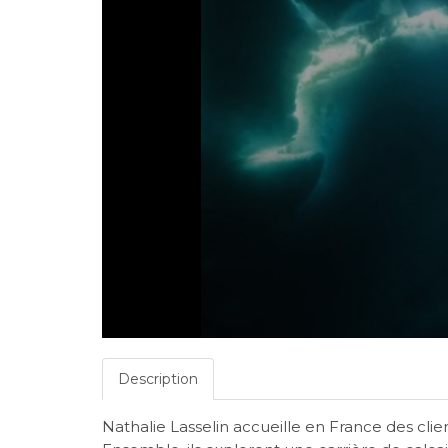
Description
Nathalie Lasselin accueille en France des cl