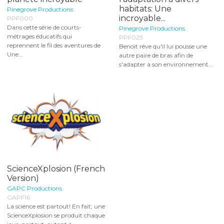
habitats: Une
Pinegrove Productions
incroyable...
PPF000
Dans cette série de courts-
Pinegrove Productions
métrages éducatifs qui
PPF023
reprennent le fil des aventures de
Benoit rêve qu'il lui pousse une
Une...
autre paire de bras afin de
s'adapter à son environnement...
ScienceXplosion (French
Version)
GAPC Productions
GAPF16
La science est partout! En fait, une
ScienceXplosion se produit chaque