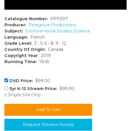
Catalogue Number:
PPF007
Producer:
Pinegrove Productions
Subject:
Environmental Studies
,
Science
Language:
French
Grade Level:
3 - 5, 6 - 8, 9 - 12
Country Of Origin:
Canada
Copyright Year
: 2019
Running Time:
19:45
DVD Price:
$99.00
3yr K-12 Stream Price:
$99.00
†
Single-Site Only
Request Preview Access