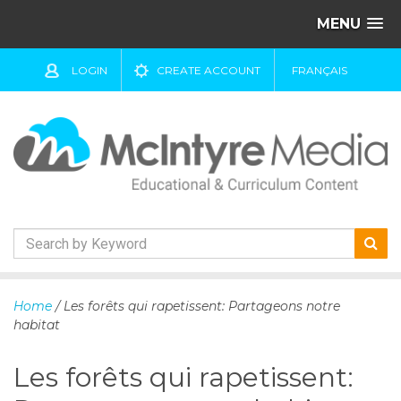
MENU
LOGIN
CREATE ACCOUNT
FRANÇAIS
S
k
Home
/ Les forêts qui rapetissent: Partageons notre
i
habitat
p
t
Les forêts qui rapetissent:
o
c