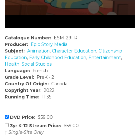
Catalogue Number:
ESM129FR
Producer:
Epic Story Media
Subject:
Animation
,
Character Education
,
Citizenship
Education
,
Early Childhood Education
,
Entertainment
,
Health
,
Social Studies
Language:
French
Grade Level:
PreK - 2
Country Of Origin:
Canada
Copyright Year
: 2022
Running Time:
11:35
DVD Price:
$59.00
3yr K-12 Stream Price:
$59.00
†
Single-Site Only