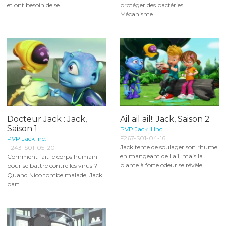
et ont besoin de se...
protéger des bactéries.
Mécanisme...
Docteur Jack : Jack,
Ail ail ail!: Jack, Saison 2
Saison 1
PVP Jack II Inc.
F267-S01-04-16
PVP Jack Inc.
Jack tente de soulager son rhume
F243-S01-05-20
en mangeant de l'ail, mais la
Comment fait le corps humain
plante à forte odeur se révèle...
pour se battre contre les virus ?
Quand Nico tombe malade, Jack
part...