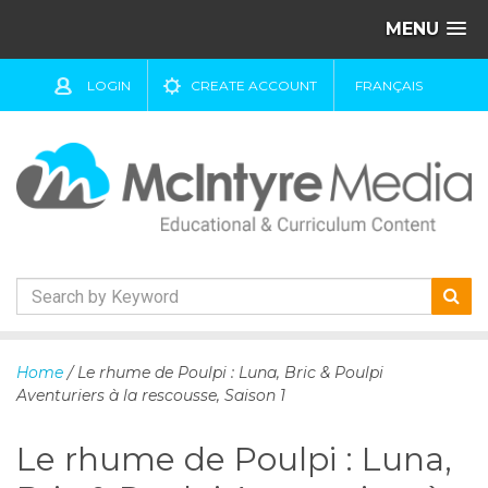
MENU
LOGIN
CREATE ACCOUNT
FRANÇAIS
S
k
Home
/ Le rhume de Poulpi : Luna, Bric & Poulpi
i
Aventuriers à la rescousse, Saison 1
p
t
Le rhume de Poulpi : Luna,
o
c