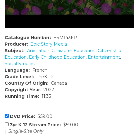
Catalogue Number:
ESM143FR
Producer:
Epic Story Media
Subject:
Animation
,
Character Education
,
Citizenship
Education
,
Early Childhood Education
,
Entertainment
,
Social Studies
Language:
French
Grade Level:
PreK - 2
Country Of Origin:
Canada
Copyright Year
: 2022
Running Time:
11:35
DVD Price:
$59.00
3yr K-12 Stream Price:
$59.00
†
Single-Site Only