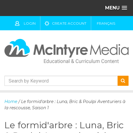
MENU
LOGIN
CREATE ACCOUNT
FRANÇAIS
S
k
Home
/ Le formid'arbre : Luna, Bric & Poulpi Aventuriers à
i
la rescousse, Saison 1
p
t
Le formid'arbre : Luna, Bric
o
c