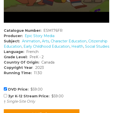
Catalogue Number:
ESM176FR
Producer:
Epic Story Media
Subject:
Animation
,
Arts
,
Character Education
,
Citizenship
Education
,
Early Childhood Education
,
Health
,
Social Studies
Language:
French
Grade Level:
PreK - 2
Country Of Origin:
Canada
Copyright Year
: 2023
Running Time:
11:30
DVD Price:
$59.00
3yr K-12 Stream Price:
$59.00
†
Single-Site Only