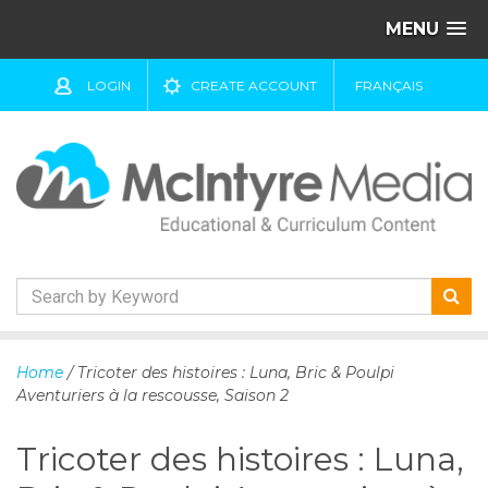
MENU
LOGIN
CREATE ACCOUNT
FRANÇAIS
S
k
Home
/ Tricoter des histoires : Luna, Bric & Poulpi
i
Aventuriers à la rescousse, Saison 2
p
t
Tricoter des histoires : Luna,
o
c