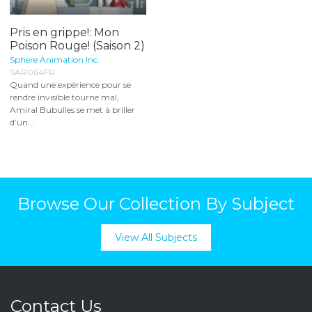
Pris en grippe!: Mon
Poison Rouge! (Saison 2)
Sphere Animation Inc.
SAR064FR
Quand une expérience pour se
rendre invisible tourne mal,
Amiral Bubulles se met à briller
d’un...
Browse Our Collection By Subject
View All Subjects
Contact Us