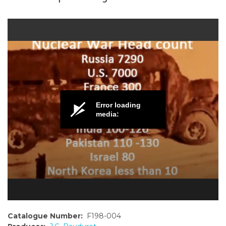
o
n
t
e
n
t
Error loading
media:
Catalogue Number:
F198-004