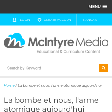
MENU
LOGIN
CREATE ACCOUNT
FRANÇAIS
S
k
Home
/ La bombe et nous, l'arme atomique aujourd'hui
i
p
La bombe et nous, l'arme
t
o
atomique aujourd'hui
c