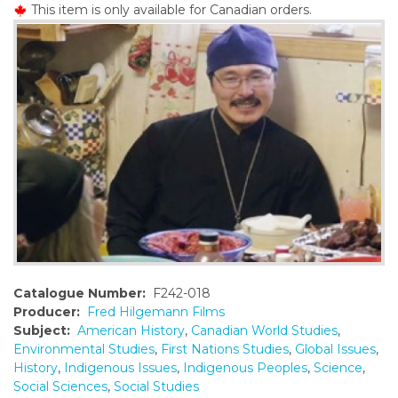
This item is only available for Canadian orders.
o
n
t
e
n
t
Catalogue Number:
F242-018
Producer:
Fred Hilgemann Films
Subject:
American History
,
Canadian World Studies
,
Environmental Studies
,
First Nations Studies
,
Global Issues
,
History
,
Indigenous Issues
,
Indigenous Peoples
,
Science
,
Social Sciences
,
Social Studies