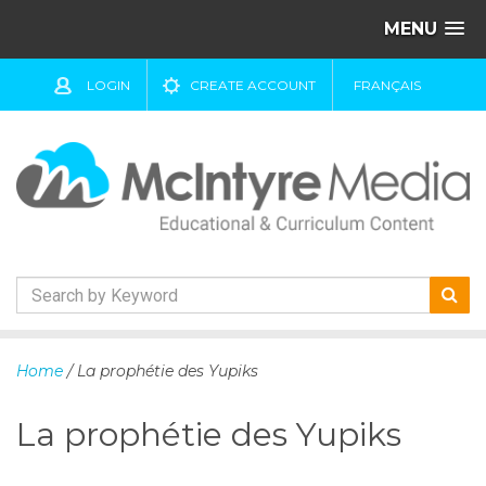
MENU
LOGIN
CREATE ACCOUNT
FRANÇAIS
S
k
Home
/ La prophétie des Yupiks
i
p
La prophétie des Yupiks
t
o
c