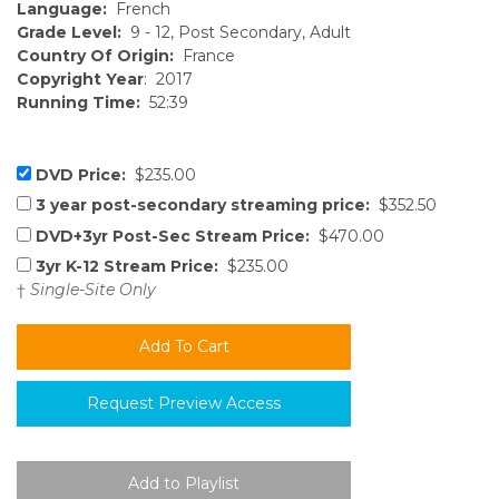
Language:
French
Grade Level:
9 - 12, Post Secondary, Adult
Country Of Origin:
France
Copyright Year
: 2017
Running Time:
52:39
DVD Price:
$235.00
3 year post-secondary streaming price:
$352.50
DVD+3yr Post-Sec Stream Price:
$470.00
3yr K-12 Stream Price:
$235.00
†
Single-Site Only
Request Preview Access