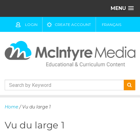
MENU
LOGIN
CREATE ACCOUNT
FRANÇAIS
S
k
Home
/ Vu du large 1
i
p
Vu du large 1
t
o
c