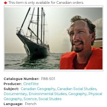
This item is only available for Canadian orders.
o
n
t
e
n
t
Catalogue Number:
F88-S01
Producer:
CinéFête
Subject:
Canadian Geography
,
Canadian Social Studies
,
Documentary
,
Environmental Studies
,
Geography
,
Physical
Geography
,
Science
,
Social Studies
Language:
French