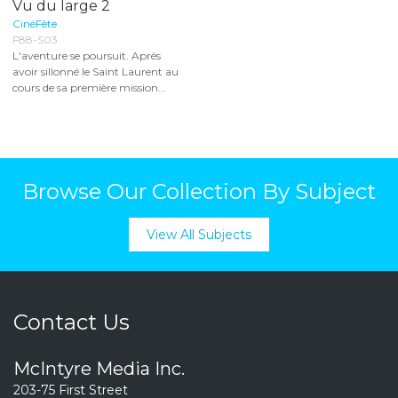
Vu du large 2
CinéFête
F88-S03
L'aventure se poursuit. Après
avoir sillonné le Saint Laurent au
cours de sa première mission...
Browse Our Collection By Subject
View All Subjects
Contact Us
McIntyre Media Inc.
203-75 First Street