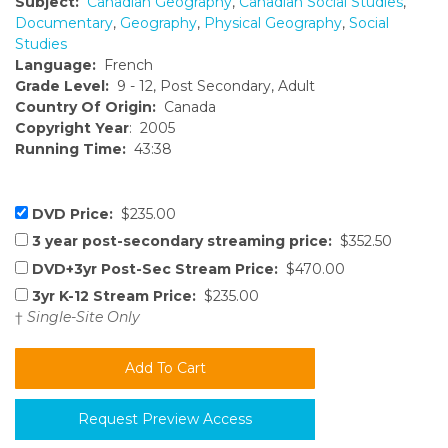
Subject:
Canadian Geography
,
Canadian Social Studies
,
Documentary
,
Geography
,
Physical Geography
,
Social
Studies
Language:
French
Grade Level:
9 - 12, Post Secondary, Adult
Country Of Origin:
Canada
Copyright Year
: 2005
Running Time:
43:38
DVD Price:
$235.00
3 year post-secondary streaming price:
$352.50
DVD+3yr Post-Sec Stream Price:
$470.00
3yr K-12 Stream Price:
$235.00
†
Single-Site Only
Request Preview Access