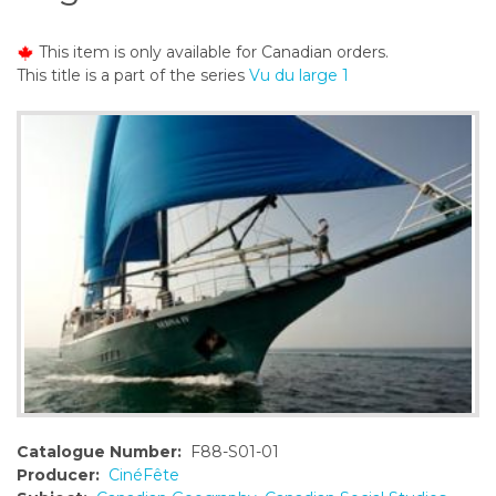
o
n
This item is only available for Canadian orders.
t
This title is a part of the series
Vu du large 1
e
n
t
Catalogue Number:
F88-S01-01
Producer:
CinéFête