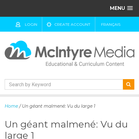
MENU
LOGIN
CREATE ACCOUNT
FRANÇAIS
S
k
Home
/ Un géant malmené: Vu du large 1
i
p
Un géant malmené: Vu du
t
o
large 1
c