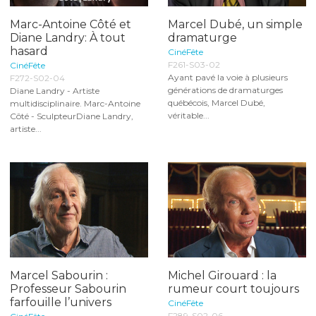
Marc-Antoine Côté et
Marcel Dubé, un simple
Diane Landry: À tout
dramaturge
hasard
CinéFête
F261-S03-02
CinéFête
Ayant pavé la voie à plusieurs
F272-S02-04
générations de dramaturges
Diane Landry - Artiste
québécois, Marcel Dubé,
multidisciplinaire. Marc-Antoine
véritable...
Côté - SculpteurDiane Landry,
artiste...
Marcel Sabourin :
Michel Girouard : la
Professeur Sabourin
rumeur court toujours
farfouille l’univers
CinéFête
F289-S02-06