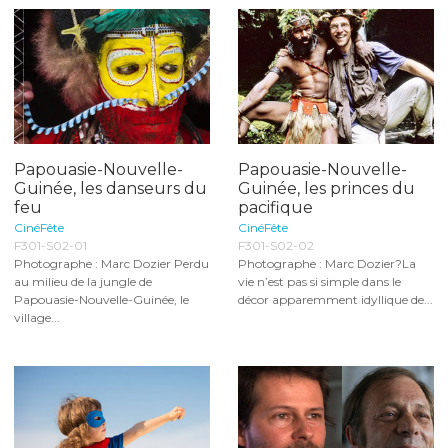
Papouasie-Nouvelle-
Papouasie-Nouvelle-
Guinée, les danseurs du
Guinée, les princes du
feu
pacifique
CinéFête
CinéFête
F301-S02-01
F301-S02-02
Photographe : Marc Dozier Perdu
Photographe : Marc Dozier?La
au milieu de la jungle de
vie n’est pas si simple dans le
Papouasie-Nouvelle-Guinée, le
décor apparemment idyllique de...
village...