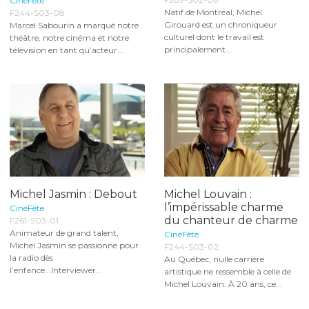
CinéFête
Natif de Montréal, Michel
F244-S03-08
Girouard est un chroniqueur
Marcel Sabourin a marqué notre
culturel dont le travail est
théâtre, notre cinéma et notre
principalement...
télévision en tant qu’acteur...
Michel Jasmin : Debout
Michel Louvain :
l’impérissable charme
CinéFête
du chanteur de charme
F261-S03-01
Animateur de grand talent,
CinéFête
Michel Jasmin se passionne pour
F244-S03-02
la radio dès
Au Québec, nulle carrière
l’enfance...Interviewer...
artistique ne ressemble à celle de
Michel Louvain. À 20 ans, ce...