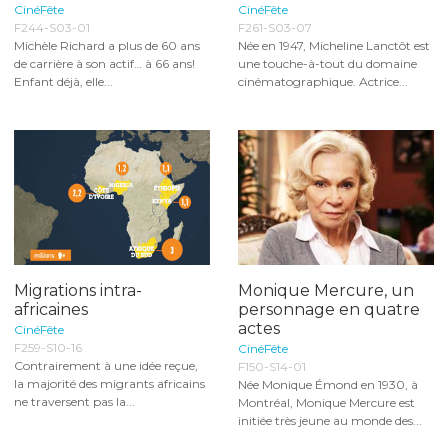
CinéFête
CinéFête
F244-S03-01
F261-S03-07
Michèle Richard a plus de 60 ans
Née en 1947, Micheline Lanctôt est
de carrière à son actif… à 66 ans!
une touche-à-tout du domaine
Enfant déjà, elle...
cinématographique. Actrice...
Migrations intra-
Monique Mercure, un
africaines
personnage en quatre
actes
CinéFête
F259-S10-16
CinéFête
Contrairement à une idée reçue,
F150-S14-01
la majorité des migrants africains
Née Monique Émond en 1930, à
ne traversent pas la...
Montréal, Monique Mercure est
initiée très jeune au monde des...