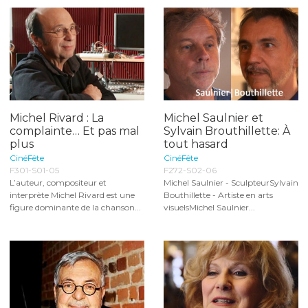
Michel Rivard : La
Michel Saulnier et
complainte… Et pas mal
Sylvain Brouthillette: À
plus
tout hasard
CinéFête
CinéFête
F301-S01-05
F272-S02-06
L’auteur, compositeur et
Michel Saulnier - SculpteurSylvain
interprète Michel Rivard est une
Bouthillette - Artiste en arts
figure dominante de la chanson...
visuelsMichel Saulnier...