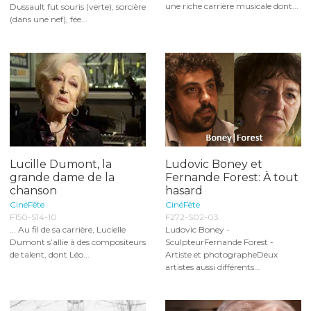
une riche carrière musicale dont...
Dussault fut souris (verte), sorcière
(dans une nef), fée...
Lucille Dumont, la
Ludovic Boney et
grande dame de la
Fernande Forest: À tout
chanson
hasard
CinéFête
CinéFête
F150-S14-10
F272-S02-03
... Au fil de sa carrière, Lucielle
Ludovic Boney -
Dumont s’allie à des compositeurs
SculpteurFernande Forest -
de talent, dont Léo...
Artiste et photographeDeux
artistes aussi différents...