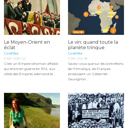
Le Moyen-Orient en
Le vin: quand toute la
éclat
planète trinque
CinéFête
CinéFête
F259-S08-02
F259-S10-18
C’est un Empire ottoman affaibli
Savez-vous que sur les contreforts
qui entre en guerre en 1914, aux
de l'Himalaya, les Français
côtés des Empires allemand et...
produisent un Cabernet-
Sauvignon...