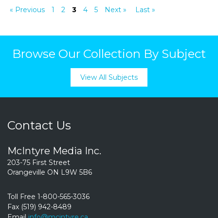
« Previous
1
2
3
4
5
Next »
Last »
Browse Our Collection By Subject
View All Subjects
Contact Us
McIntyre Media Inc.
203-75 First Street
Orangeville ON L9W 5B6
Toll Free 1-800-565-3036
Fax (519) 942-8489
Email
info@mcintyre.ca