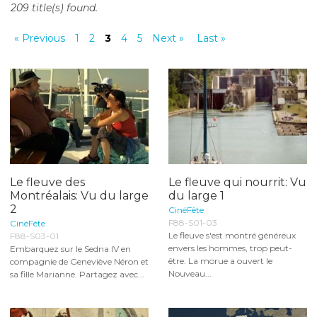
209 title(s) found.
o
n
« Previous
1
2
3
4
5
Next »
Last »
t
e
n
t
Le fleuve des
Le fleuve qui nourrit: Vu
Montréalais: Vu du large
du large 1
2
CinéFête
F88-S01-03
CinéFête
Le fleuve s'est montré généreux
F88-S03-01
envers les hommes, trop peut-
Embarquez sur le Sedna IV en
être. La morue a ouvert le
compagnie de Geneviève Néron et
Nouveau...
sa fille Marianne. Partagez avec...