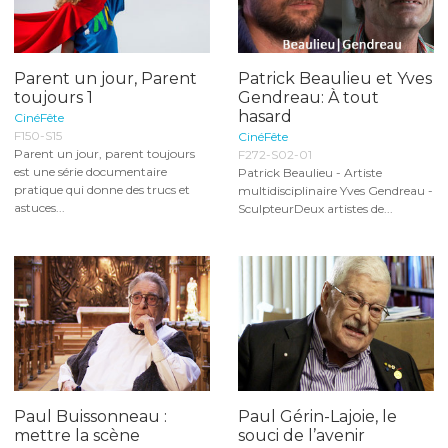
Parent un jour, Parent
Patrick Beaulieu et Yves
toujours 1
Gendreau: À tout
hasard
CinéFête
F150-S15
CinéFête
Parent un jour, parent toujours
F272-S02-01
est une série documentaire
Patrick Beaulieu - Artiste
pratique qui donne des trucs et
multidisciplinaire Yves Gendreau -
astuces...
SculpteurDeux artistes de...
Paul Buissonneau :
Paul Gérin-Lajoie, le
mettre la scène
souci de l’avenir