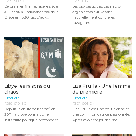
F259-S08-01
F259-013
Ce premier film retrace le siècle
Les bio-pesticides, ces micro-
qui, depuis l’indépendance de la
organismes qui luttent
Grèce en 1830 jusqu’aux...
naturellement contre les
ravageurs...
Libye les raisons du
Liza Frulla - Une femme
chaos
de première
CinéFête
CinéFête
F259-S10-30
F301-S01-04
Depuis la chute de Kadhafi en
Liza Frulla est une politicienne et
2011, la Libye connaît une
une communicatrice passionnée.
instabilité politique profonde et...
Après avoir été journaliste...