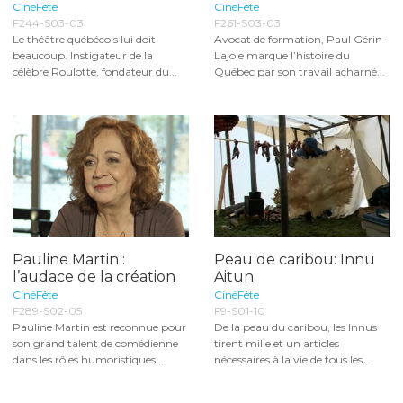
CinéFête
CinéFête
F244-S03-03
F261-S03-03
Le théâtre québécois lui doit
Avocat de formation, Paul Gérin-
beaucoup. Instigateur de la
Lajoie marque l’histoire du
célèbre Roulotte, fondateur du...
Québec par son travail acharné...
Pauline Martin :
Peau de caribou: Innu
l’audace de la création
Aitun
CinéFête
CinéFête
F289-S02-05
F9-S01-10
Pauline Martin est reconnue pour
De la peau du caribou, les Innus
son grand talent de comédienne
tirent mille et un articles
dans les rôles humoristiques...
nécessaires à la vie de tous les...