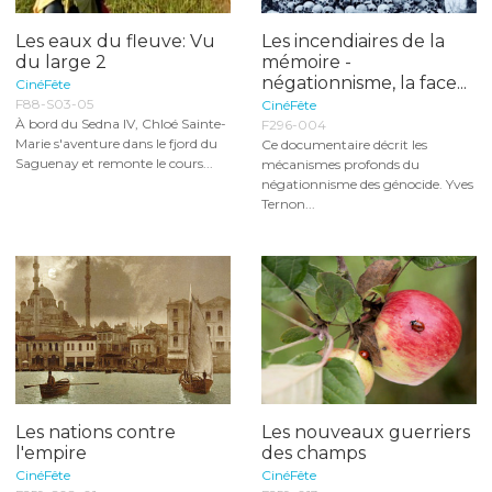
Les eaux du fleuve: Vu
Les incendiaires de la
du large 2
mémoire -
négationnisme, la face...
CinéFête
F88-S03-05
CinéFête
À bord du Sedna IV, Chloé Sainte-
F296-004
Marie s'aventure dans le fjord du
Ce documentaire décrit les
Saguenay et remonte le cours...
mécanismes profonds du
négationnisme des génocide. Yves
Ternon...
Les nations contre
Les nouveaux guerriers
l'empire
des champs
CinéFête
CinéFête