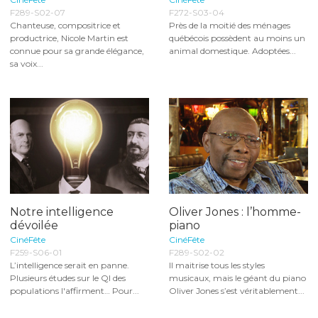
F289-S02-07
F272-S03-04
Chanteuse, compositrice et
Près de la moitié des ménages
productrice, Nicole Martin est
québécois possèdent au moins un
connue pour sa grande élégance,
animal domestique. Adoptées...
sa voix...
Notre intelligence
Oliver Jones : l’homme-
dévoilée
piano
CinéFête
CinéFête
F259-S06-01
F289-S02-02
L’intelligence serait en panne.
Il maitrise tous les styles
Plusieurs études sur le QI des
musicaux, mais le géant du piano
populations l'affirment… Pour...
Oliver Jones s’est véritablement...