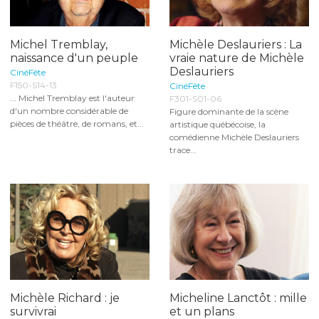
Michel Tremblay,
Michèle Deslauriers : La
naissance d'un peuple
vraie nature de Michèle
Deslauriers
CinéFête
F150-S14-13
CinéFête
... Michel Tremblay est l'auteur
F301-S01-06
d'un nombre considérable de
Figure dominante de la scène
pièces de théâtre, de romans, et...
artistique québécoise, la
comédienne Michèle Deslauriers
trace...
Michèle Richard : je
Micheline Lanctôt : mille
survivrai
et un plans