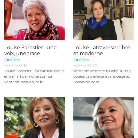
Louise Forestier : une
Louise Latraverse : libre
voix, une trace
et moderne
CinéFête
CinéFête
F244-S03-13
F244-S03-07
Louise Forestier… Sa carrière oscille
Véritable artiste et touche-à-tout,
entre l’art de la chanson, sa
Louise Latraverse a sans cesse eu
véritable passion, et le...
l’occasion de se...