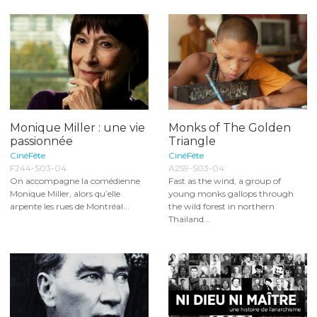
Monique Miller : une vie
Monks of The Golden
passionnée
Triangle
CinéFête
CinéFête
F244-S03-04
A259-S03-04
On accompagne la comédienne
Fast as the wind, a group of
Monique Miller, alors qu’elle
young monks gallops through
arpente les rues de Montréal...
the wild forest in northern
Thailand...