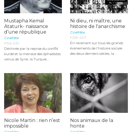
Mustapha Kemal
Ni dieu, ni maître, une
Ataturk- naissance
histoire de l'anarchisme
d’une république
CinéFête
F259-S07
CinéFête
En revenant sur tous les grands
F196-031
événements de l’histoire sociale
Déchirée par la reprise du conflit
des deux derniers siècles, la...
kurde et la menace des djihadistes
venus de Syrie, la Turquie...
Nicole Martin : rien n’est
Nos animaux de la
impossible
honte
CinéFête
CinéFête