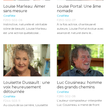
Louise Marleau: Aimer
Louise Portal: Une âme
sans mesure
nomade
CinéFête
CinéFête
F290-S02-06
F290-S02-07
Instinctive, naturelle et véritable
À la fois actrice, chanteuse et
icône de beauté, Louise Marleau
auteure, Louise Portal évolue avec
est une actrice québécoise...
aisance et naturel dans le...
Louisette Dussault : une
Luc Cousineau: homme
voix heureusement
des grands chemins
détournée
CinéFête
F289-S02-08
CinéFête
L’auteur-compositeur-interprète
F244-S03-11
Luc Cousineau a mené de front
Au cours de sa carrière, Louisette