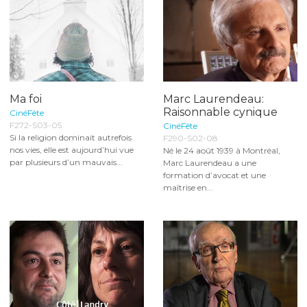
Ma foi
Marc Laurendeau:
Raisonnable cynique
CinéFête
F272-S03-05
CinéFête
Si la religion dominait autrefois
F290-S02-08
nos vies, elle est aujourd’hui vue
Né le 24 août 1939 à Montréal,
par plusieurs d’un mauvais...
Marc Laurendeau a une
formation d’avocat et une
maîtrise en...