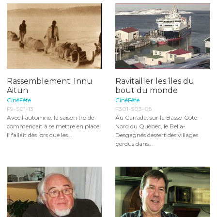
Rassemblement: Innu
Ravitailler les îles du
Aitun
bout du monde
CinéFête
CinéFête
F9-S01-13
F301-S03-05
Avec l'automne, la saison froide
Au Canada, sur la Basse-Côte-
commençait à se mettre en place.
Nord du Québec, le Bella-
Il fallait dès lors que les...
Desgagnés dessert des villages
perdus dans...