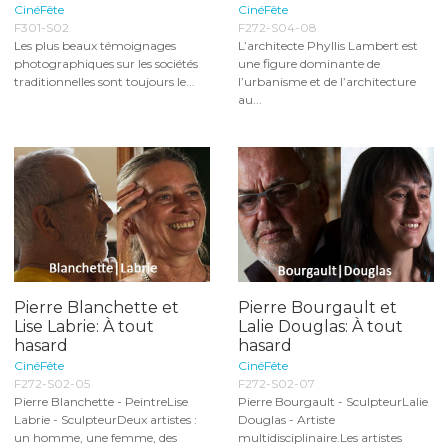
CinéFête
CinéFête
F301-S02
F272-S04-08
Les plus beaux témoignages
L’architecte Phyllis Lambert est
photographiques sur les sociétés
une figure dominante de
traditionnelles sont toujours le...
l’urbanisme et de l’architecture
au...
Pierre Blanchette et
Pierre Bourgault et
Lise Labrie: À tout
Lalie Douglas: À tout
hasard
hasard
CinéFête
CinéFête
F272-S02-05
F272-S02-07
Pierre Blanchette - PeintreLise
Pierre Bourgault - SculpteurLalie
Labrie - SculpteurDeux artistes :
Douglas - Artiste
un homme, une femme, des
multidisciplinaire.Les artistes