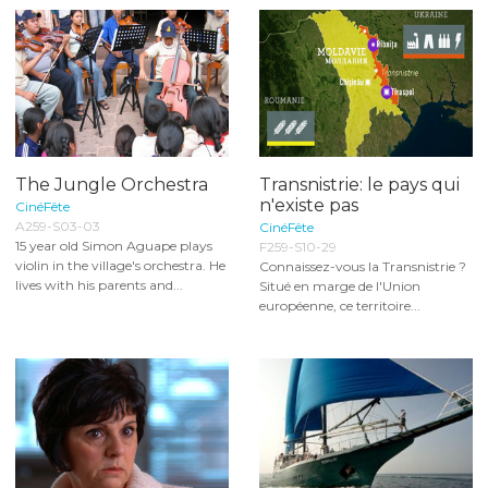
The Jungle Orchestra
Transnistrie: le pays qui
n'existe pas
CinéFête
A259-S03-03
CinéFête
15 year old Simon Aguape plays
F259-S10-29
violin in the village's orchestra. He
Connaissez-vous la Transnistrie ?
lives with his parents and...
Situé en marge de l'Union
européenne, ce territoire...