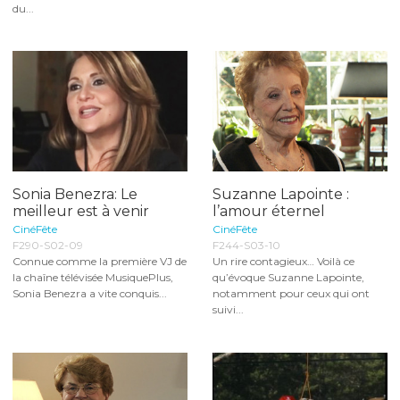
du...
Sonia Benezra: Le
Suzanne Lapointe :
meilleur est à venir
l’amour éternel
CinéFête
CinéFête
F290-S02-09
F244-S03-10
Connue comme la première VJ de
Un rire contagieux… Voilà ce
la chaîne télévisée MusiquePlus,
qu’évoque Suzanne Lapointe,
Sonia Benezra a vite conquis...
notamment pour ceux qui ont
suivi...