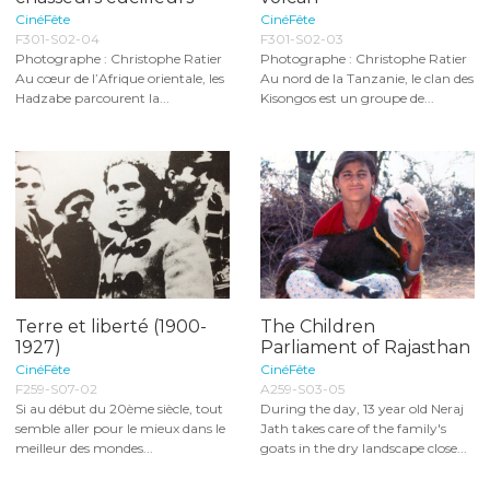
CinéFête
CinéFête
F301-S02-04
F301-S02-03
Photographe : Christophe Ratier
Photographe : Christophe Ratier
Au cœur de l’Afrique orientale, les
Au nord de la Tanzanie, le clan des
Hadzabe parcourent la...
Kisongos est un groupe de...
Terre et liberté (1900-
The Children
1927)
Parliament of Rajasthan
CinéFête
CinéFête
F259-S07-02
A259-S03-05
Si au début du 20ème siècle, tout
During the day, 13 year old Neraj
semble aller pour le mieux dans le
Jath takes care of the family's
meilleur des mondes...
goats in the dry landscape close...