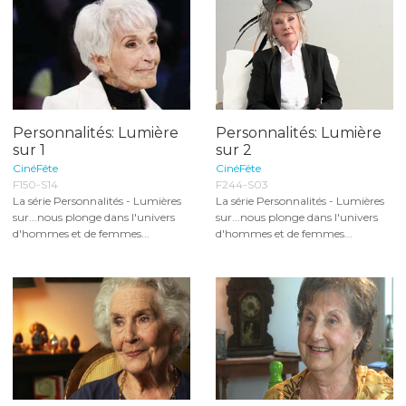
Personnalités: Lumière
Personnalités: Lumière
sur 1
sur 2
CinéFête
CinéFête
F150-S14
F244-S03
La série Personnalités - Lumières
La série Personnalités - Lumières
sur...nous plonge dans l'univers
sur...nous plonge dans l'univers
d'hommes et de femmes...
d'hommes et de femmes...