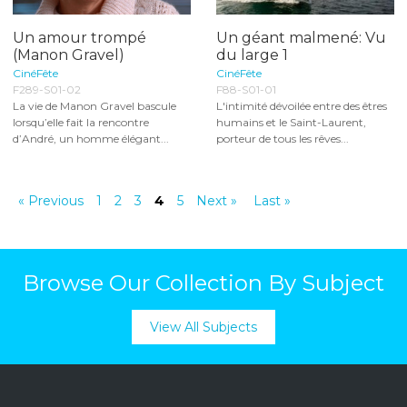
Un amour trompé
Un géant malmené: Vu
(Manon Gravel)
du large 1
CinéFête
CinéFête
F289-S01-02
F88-S01-01
La vie de Manon Gravel bascule
L'intimité dévoilée entre des êtres
lorsqu’elle fait la rencontre
humains et le Saint-Laurent,
d’André, un homme élégant...
porteur de tous les rêves...
« Previous
1
2
3
4
5
Next »
Last »
Browse Our Collection By Subject
View All Subjects