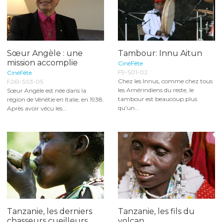
Sœur Angèle : une
Tambour: Innu Aitun
mission accomplie
CinéFête
F9-S01-02
CinéFête
Chez les Innus, comme chez tous
F261-S03-05
les Amérindiens du reste, le
Sœur Angèle est née dans la
tambour est beaucoup plus
région de Vénétie en Italie, en 1938.
qu'un...
Après avoir vécu les...
Tanzanie, les derniers
Tanzanie, les fils du
chasseurs cueilleurs
volcan