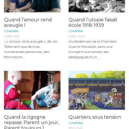
Quand l'amour rend
Quand l'utopie faisait
aveugle I
école 1918-1939
CinéFête
CinéFête
F289-S01
F259-024
« L’amour rend aveugle », dit-on.
Au lendemain de la Première
Tellement que de trop
Guerre Mondiale, dans une
nombreuses personnes, des
Europe traumatisée, des
femmes en...
pédagogues d’un...
Quand la cigogne
Quartiers, sous tension
repasse: Parent un jour,
CinéFête
Parent toujours 1
F83-045