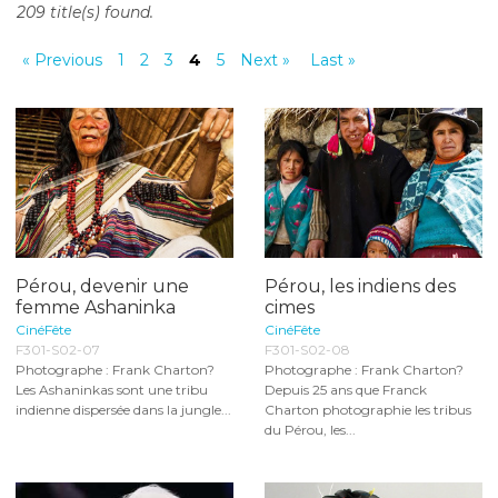
209 title(s) found.
o
n
« Previous
1
2
3
4
5
Next »
Last »
t
e
n
t
Pérou, devenir une
Pérou, les indiens des
femme Ashaninka
cimes
CinéFête
CinéFête
F301-S02-07
F301-S02-08
Photographe : Frank Charton?
Photographe : Frank Charton?
Les Ashaninkas sont une tribu
Depuis 25 ans que Franck
indienne dispersée dans la jungle...
Charton photographie les tribus
du Pérou, les...