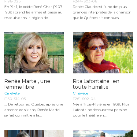
F196-026
F244-S03-06
En 1941, le poète René Char (1907-
Renée Claude est l’une des plus
1988) prend les armes et passe au
grandes interprètes de la chanson
maquis dans la région de...
que le Québec ait connues...
Renée Martel, une
Rita Lafontaine : en
femme libre
toute humilité
CinéFête
CinéFête
F150-S14-05
F261-S02-04
... De retour au Québec après une
Née à Trois-Rivières en 1939, Rita
absence de six ans, Renée Martel
Lafontaine découvre sa passion
se fait connaître à la...
pour le théâtre en...