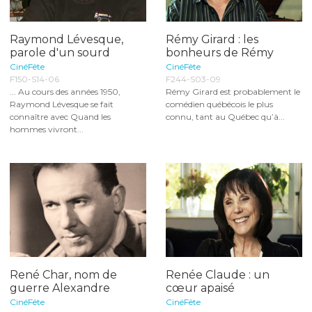
Raymond Lévesque,
Rémy Girard : les
parole d'un sourd
bonheurs de Rémy
CinéFête
CinéFête
F150-S14-06
F244-S03-09
... Au cours des années 1950,
Rémy Girard est probablement le
Raymond Lévesque se fait
comédien québécois le plus
connaître avec Quand les
connu, tant au Québec qu’à...
hommes vivront...
René Char, nom de
Renée Claude : un
guerre Alexandre
cœur apaisé
CinéFête
CinéFête