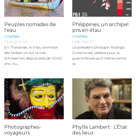
Peuples nomades de
Philippines, un archipel
l'eau
pris en étau
CinéFête
CinéFête
F301-S03-03
F259-S10-17
En Thaïlande, la tribu animiste
Le président philippin Rodrigo
des Moken vit sur la mer
Dutertre est célèbre pour la
d’Andaman depuis près de 4000
guerre féroce qu'il mène contre
ans. Au...
la...
Photographes-
Phyllis Lambert : L’État
voyageurs
des lieux