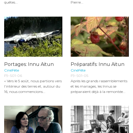
quêtes...
Pierre...
Portages: Innu Aitun
Préparatifs: Innu Aitun
CinéFête
CinéFête
F9-S01-06
F9-S01-05
« Vers le 5 août, nous partions vers
Après les grands rassemblements
l’intérieur des terres et, autour du
et les mariages, les Innus se
16, nous commencions...
préparaient déjà à la remontée...