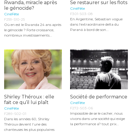
Rwanda, miracle après
Se restaurer sur les flots
le génocide?
CinéFête
F301-S03-08
CinéFête
En Argentine, Sebastian vogue
F259-S10-25
dans l’extraordinaire delta du
Où en est le Rwanda 24 ans après
Paraná à bord de son...
le génocide ? Forte croissance,
nombreux investissements...
Shirley Théroux : elle
Société de performance
fait ce qu’il lui plaît
CinéFête
F272-S03-06
CinéFête
Impossible de se le cacher, nous
F289-S02-01
vivons dans une société qui exige
Dans les années 60, Shirley
la performance a? tout prix...
Théroux devient l’une des
chanteuses les plus populaires