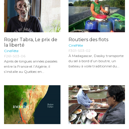
Roger Tabra, Le prix de
Routiers des flots
la liberté
CinéFête
F301-S03-02
CinéFête
À Madagascar, Dasiky transporte
F261-S03-06
du sel à bord d’un boutre, un
Après de longues années passées
bateau à voile traditionnel du...
entre la France et l’Algérie, il
s’installe au Québec en...