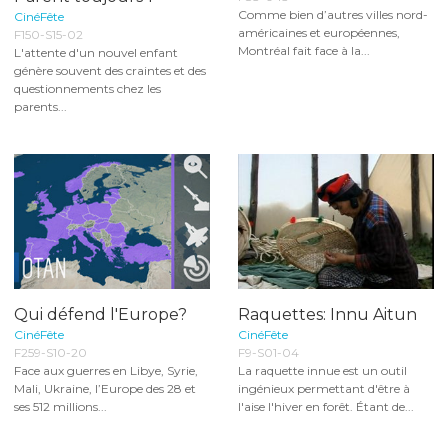
Comme bien d’autres villes nord-
CinéFête
américaines et européennes,
F150-S15-02
Montréal fait face à la...
L'attente d'un nouvel enfant
génère souvent des craintes et des
questionnements chez les
parents...
Qui défend l'Europe?
Raquettes: Innu Aitun
CinéFête
CinéFête
F259-S10-20
F9-S01-04
Face aux guerres en Libye, Syrie,
La raquette innue est un outil
Mali, Ukraine, l’Europe des 28 et
ingénieux permettant d'être à
ses 512 millions...
l'aise l'hiver en forêt. Étant de...